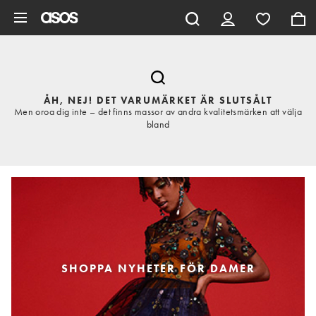
Hoppa till det huvudsakliga innehållet
ÅH, NEJ! DET VARUMÄRKET ÄR SLUTSÅLT
Men oroa dig inte – det finns massor av andra kvalitetsmärken att välja
bland
SHOPPA NYHETER FÖR DAMER