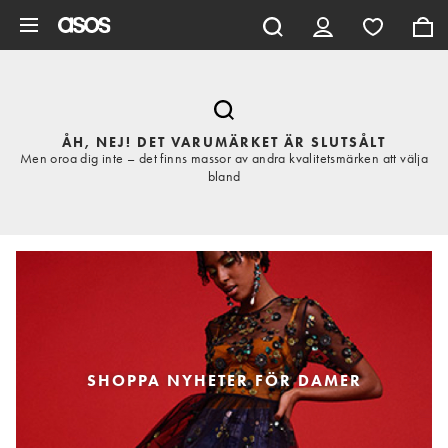
Hoppa till det huvudsakliga innehållet
ÅH, NEJ! DET VARUMÄRKET ÄR SLUTSÅLT
Men oroa dig inte – det finns massor av andra kvalitetsmärken att välja
bland
SHOPPA NYHETER FÖR DAMER