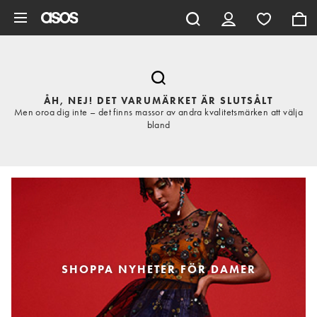
Hoppa till det huvudsakliga innehållet
ÅH, NEJ! DET VARUMÄRKET ÄR SLUTSÅLT
Men oroa dig inte – det finns massor av andra kvalitetsmärken att välja
bland
SHOPPA NYHETER FÖR DAMER