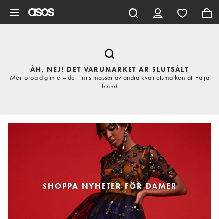
Hoppa till det huvudsakliga innehållet
ÅH, NEJ! DET VARUMÄRKET ÄR SLUTSÅLT
Men oroa dig inte – det finns massor av andra kvalitetsmärken att välja
bland
SHOPPA NYHETER FÖR DAMER