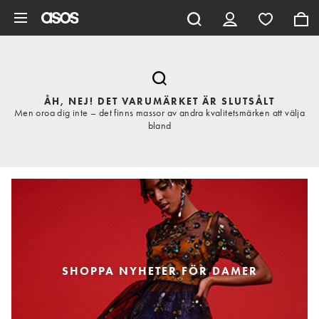
Hoppa till det huvudsakliga innehållet
ÅH, NEJ! DET VARUMÄRKET ÄR SLUTSÅLT
Men oroa dig inte – det finns massor av andra kvalitetsmärken att välja
bland
SHOPPA NYHETER FÖR DAMER