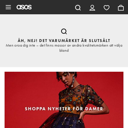
Hoppa till det huvudsakliga innehållet
ÅH, NEJ! DET VARUMÄRKET ÄR SLUTSÅLT
Men oroa dig inte – det finns massor av andra kvalitetsmärken att välja
bland
SHOPPA NYHETER FÖR DAMER