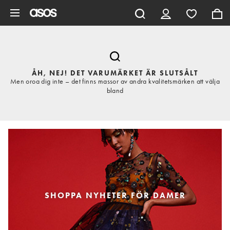
Hoppa till det huvudsakliga innehållet
ÅH, NEJ! DET VARUMÄRKET ÄR SLUTSÅLT
Men oroa dig inte – det finns massor av andra kvalitetsmärken att välja
bland
SHOPPA NYHETER FÖR DAMER