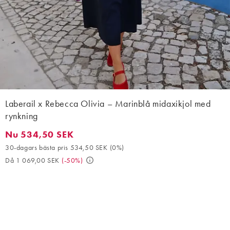
Laberail x Rebecca Olivia – Marinblå midaxikjol med
rynkning
Nu 534,50 SEK
Nu 534,50 SEK. 30-dagars bästa pris 534,50 SEK (0%). Då 1 06
30-dagars bästa pris 534,50 SEK
(
0%
)
Då 1 069,00 SEK
(
-50%
)