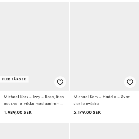
FLER FÄRGER
Michael Kors – Izzy – Rosa, liten
Michael Kors – Haddie – Svart
pouchette-väska med axelrem
stor toteväska
och barreldesign
1.989,00 SEK
5.179,00 SEK