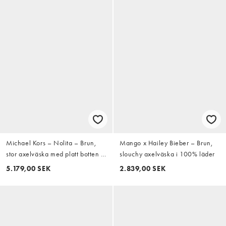
Michael Kors – Nolita – Brun,
Mango x Hailey Bieber – Brun,
stor axelväska med platt botten i
slouchy axelväska i 100% läder
mocka
5.179,00 SEK
2.839,00 SEK