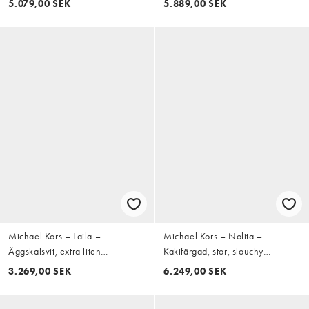
5.079,00 SEK
5.889,00 SEK
Michael Kors – Laila –
Michael Kors – Nolita –
Äggskalsvit, extra liten
Kakifärgad, stor, slouchy
axelremsväska
axelväska i nubuckläder
3.269,00 SEK
6.249,00 SEK