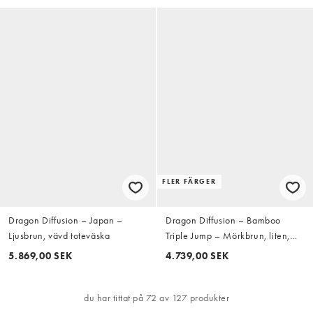
FLER FÄRGER
Dragon Diffusion – Japan –
Dragon Diffusion – Bamboo
Ljusbrun, vävd toteväska
Triple Jump – Mörkbrun, liten,
vävd väska i läder
5.869,00 SEK
4.739,00 SEK
du har tittat på 72 av 127 produkter