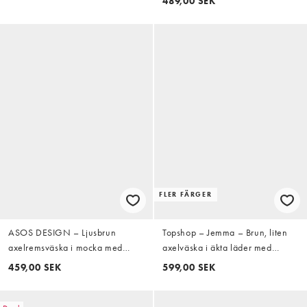
489,00 SEK
FLER FÄRGER
ASOS DESIGN – Ljusbrun
Topshop – Jemma – Brun, liten
axelremsväska i mocka med
axelväska i äkta läder med
fransar
fransar
459,00 SEK
599,00 SEK