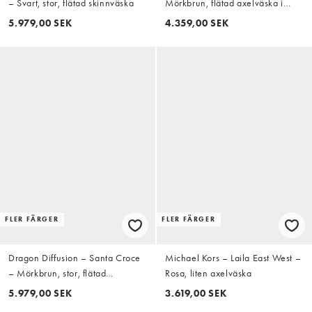
– Svart, stor, flätad skinnväska
Mörkbrun, flätad axelväska i
läder
5.979,00 SEK
4.359,00 SEK
FLER FÄRGER
FLER FÄRGER
Dragon Diffusion – Santa Croce
Michael Kors – Laila East West –
– Mörkbrun, stor, flätad
Rosa, liten axelväska
skinnväska
5.979,00 SEK
3.619,00 SEK