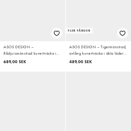
FLER FÄRGER
ASOS DESIGN –
ASOS DESIGN – Tigermönstrad,
Rådjursmönstrad kuvertväska i
avlång kuvertväska i äkta läder
hårigt läder med viklock
och mocka med hårig yta
689,00 SEK
489,00 SEK