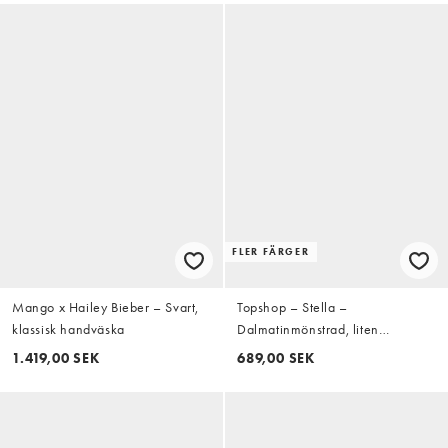
FLER FÄRGER
Mango x Hailey Bieber – Svart,
Topshop – Stella –
klassisk handväska
Dalmatinmönstrad, liten
handväska i hårigt, äkta läder
1.419,00 SEK
689,00 SEK