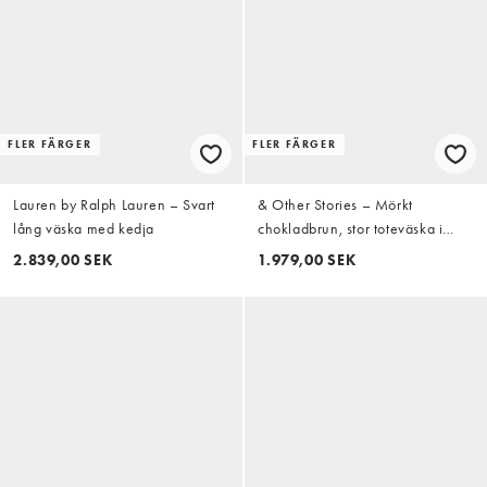
FLER FÄRGER
FLER FÄRGER
Lauren by Ralph Lauren – Svart
& Other Stories – Mörkt
lång väska med kedja
chokladbrun, stor toteväska i
äkta mocka
2.839,00 SEK
1.979,00 SEK