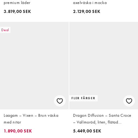
premium läder
axelväska i mocka
3.819,00 SEK
2.129,00 SEK
Deal
FLER FÄRGER
Laagam – Vixen – Brun väska
Dragon Diffusion – Santa Croce
med nitar
– Vallmoröd, liten, flätad
skinnväska
1.890,00 SEK
5.449,00 SEK