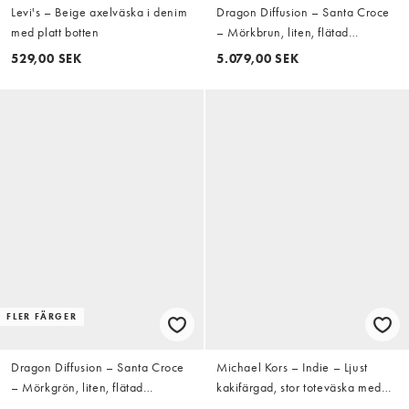
Levi's – Beige axelväska i denim
Dragon Diffusion – Santa Croce
med platt botten
– Mörkbrun, liten, flätad
skinnväska
529,00 SEK
5.079,00 SEK
FLER FÄRGER
Dragon Diffusion – Santa Croce
Michael Kors – Indie – Ljust
– Mörkgrön, liten, flätad
kakifärgad, stor toteväska med
skinnväska
indragen detalj