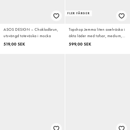
FLER FÄRGER
ASOS DESIGN – Chokladbrun,
Topshop Jemma liten axelväska i
utsvängd toteväska i mocka
äkta läder med tofsar, medium,
grön
519,00 SEK
599,00 SEK