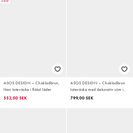
Deal
ASOS DESIGN – Chokladbrun,
ASOS DESIGN – Chokladbrun
liten toteväska i flätat läder
toteväska med dekorativ söm i
mocka
552,00 SEK
799,00 SEK