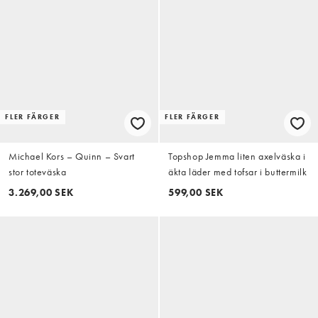
FLER FÄRGER
FLER FÄRGER
Michael Kors – Quinn – Svart
Topshop Jemma liten axelväska i
stor toteväska
äkta läder med tofsar i buttermilk
3.269,00 SEK
599,00 SEK