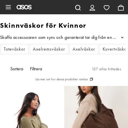
Hoppa till det huvudsakliga innehållet
Skinnväskor för Kvinnor
Skaffa accessoaren som syns och garanterat tar dig från en årstid ti
...
Toteväskor
Axelremsväskor
Axelväskor
Kuvertväsko
Sortera
Filtrera
127 stilar hittades
Läs mer om hur dessa produkter rankas