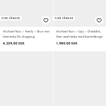
FLER FÄRGER
FLER FÄRGER
Michael Kors – Henly – Brun stor
Michael Kors – Izzy – Gräddvit,
toteväska för shopping
liten axelväska med barreldesign
4.259,00 SEK
1.989,00 SEK