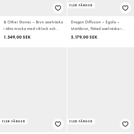
FLER FÄRGER
& Other Stories – Brun axelväska
Dragon Diffusion – Egola –
i äkta mocka med viklock och
Mörkbrun, flätad axelväska i
guldfärgade metalldetaljer
läder
1.549,00 SEK
5.179,00 SEK
FLER FÄRGER
FLER FÄRGER