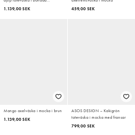
djup toteväska i bondad
axelremsväska i mocka
kvalitetsmocka
1.139,00 SEK
459,00 SEK
Mango axelväska i mocka i brun
ASOS DESIGN – Kakigrön
toteväska i mocka med fransar
1.139,00 SEK
799,00 SEK