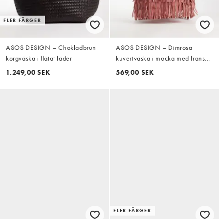
FLER FÄRGER
ASOS DESIGN – Chokladbrun
ASOS DESIGN – Dimrosa
korgväska i flätat läder
kuvertväska i mocka med fransar
och avtagbar axelrem
1.249,00 SEK
569,00 SEK
FLER FÄRGER