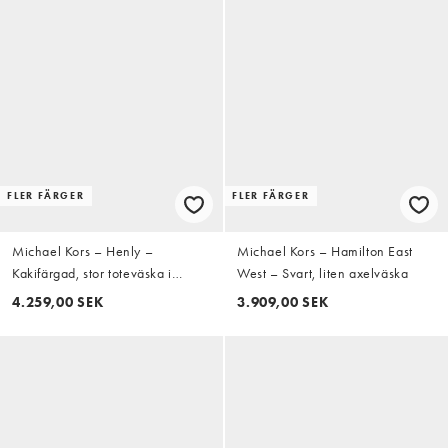
FLER FÄRGER
FLER FÄRGER
Michael Kors – Henly –
Michael Kors – Hamilton East
Kakifärgad, stor toteväska i
West – Svart, liten axelväska
shoppingstil
4.259,00 SEK
3.909,00 SEK