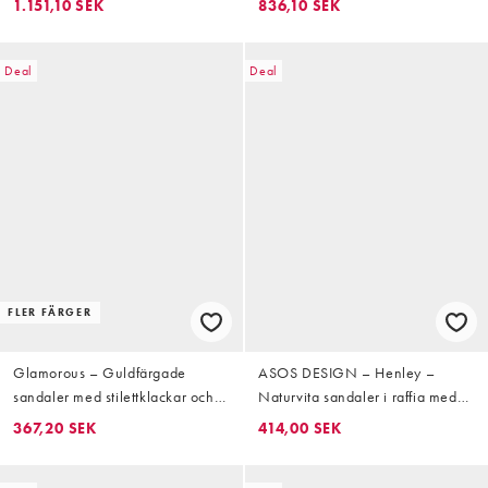
1.151,10 SEK
836,10 SEK
Deal
Deal
FLER FÄRGER
Glamorous – Guldfärgade
ASOS DESIGN – Henley –
sandaler med stilettklackar och
Naturvita sandaler i raffia med
blomma
halvhög klack och bred passform
367,20 SEK
414,00 SEK