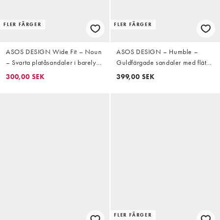
FLER FÄRGER
FLER FÄRGER
ASOS DESIGN Wide Fit – Noun
ASOS DESIGN – Humble –
– Svarta platåsandaler i barely
Guldfärgade sandaler med flätad
there-modell med blockklack
detalj och halvhög blockklack
300,00 SEK
399,00 SEK
FLER FÄRGER