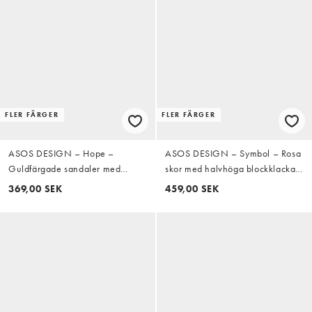
FLER FÄRGER
FLER FÄRGER
ASOS DESIGN – Hope –
ASOS DESIGN – Symbol – Rosa
Guldfärgade sandaler med
skor med halvhöga blockklackar,
halvhöga stilettklackar, bred
rosett och hälrem
369,00 SEK
459,00 SEK
passform och smala remmar