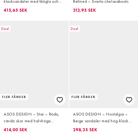
klacksandaler med tåögla och
Refined – Svarta chelseaboots
flera remmar
415,65 SEK
312,95 SEK
Deal
Deal
FLER FÄRGER
FLER FÄRGER
ASOS DESIGN – Star – Röda,
ASOS DESIGN – Nostalgia –
vävda skor med halvhöga
Beige sandaler med hög klack
klackar och hälrem
och T-formad detalj
414,00 SEK
298,35 SEK