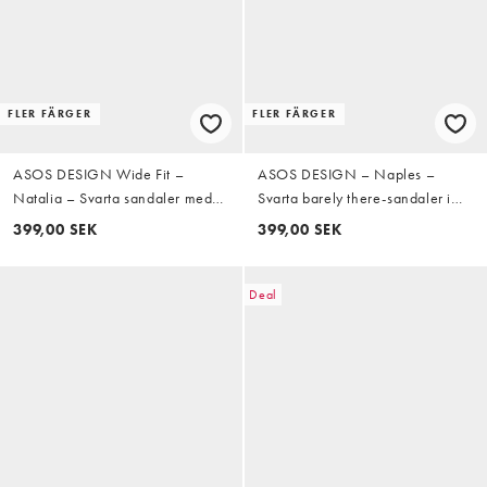
FLER FÄRGER
FLER FÄRGER
ASOS DESIGN Wide Fit –
ASOS DESIGN – Naples –
Natalia – Svarta sandaler med
Svarta barely there-sandaler i
höga klackar och T-formad rem
mockaimitaiton med blockklack,
399,00 SEK
399,00 SEK
platå och bred passform
Deal