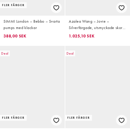
FLER FÄRGER
SIMMI London – Bebbo – Svarta
Azalea Wang – Jovie –
pumps med klackar
Silverfärgade, utsmyckade skor
med stilettklackar
388,00 SEK
1.025,10 SEK
Deal
Deal
FLER FÄRGER
FLER FÄRGER