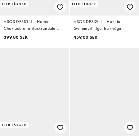
FLER FÄRGER
FLER FÄRGER
ASOS DESIGN – Heroic –
ASOS DESIGN – Hennie –
Chokladbruna klacksandaler
Genomskinliga, halvhöga
med smala remmar
kilklackar med två remmar
399,00 SEK
459,00 SEK
FLER FÄRGER