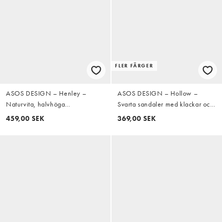
FLER FÄRGER
ASOS DESIGN – Henley –
ASOS DESIGN – Hollow –
Naturvita, halvhöga
Svarta sandaler med klackar och
klacksandaler i raffiabast med
smala remmar
459,00 SEK
369,00 SEK
platå