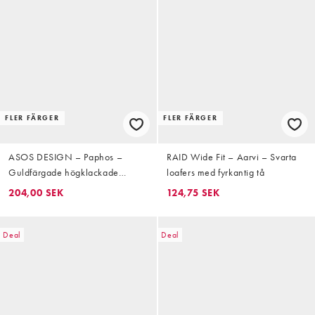
FLER FÄRGER
FLER FÄRGER
ASOS DESIGN – Paphos –
RAID Wide Fit – Aarvi – Svarta
Guldfärgade högklackade
loafers med fyrkantig tå
pumps med spetsig tå och bred
204,00 SEK
124,75 SEK
passform
Deal
Deal