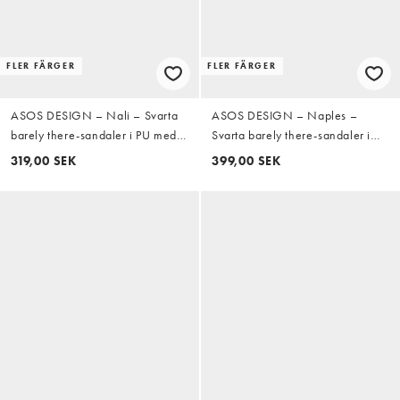
FLER FÄRGER
FLER FÄRGER
ASOS DESIGN – Nali – Svarta
ASOS DESIGN – Naples –
barely there-sandaler i PU med
Svarta barely there-sandaler i
klack
mockaimitaiton med blockklack
319,00 SEK
399,00 SEK
och platå