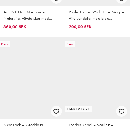
ASOS DESIGN – Star –
Public Desire Wide Fit – Misty –
Naturvita, vävda skor med
Vita sandaler med bred
halvhöga klackar och hälrem
passform, blockklack och
360,00 SEK
200,00 SEK
knytning runt benet
Deal
Deal
FLER FÄRGER
New Look – Gräddvita
London Rebel – Scarlett –