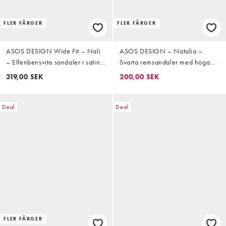
FLER FÄRGER
FLER FÄRGER
ASOS DESIGN Wide Fit – Nali
ASOS DESIGN – Natalia –
– Elfenbensvita sandaler i satin
Svarta remsandaler med höga
med klackar och bred passform
klackar och T-formad rem
319,00 SEK
200,00 SEK
Deal
Deal
FLER FÄRGER