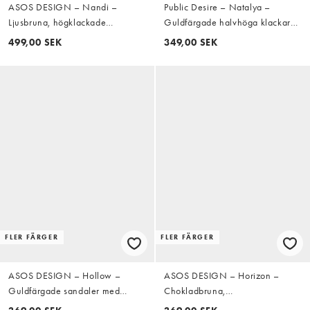
ASOS DESIGN – Nandi –
Public Desire – Natalya –
Ljusbruna, högklackade
Guldfärgade halvhöga klackar
platåsandaler med hälrem
med smala remmar
499,00 SEK
349,00 SEK
FLER FÄRGER
FLER FÄRGER
ASOS DESIGN – Hollow –
ASOS DESIGN – Horizon –
Guldfärgade sandaler med
Chokladbruna,
klackar och smala remmar
krokodilskinnsmönstrade, grova