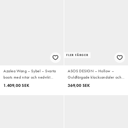
FLER FÄRGER
Azalea Wang – Sybel – Svarta
ASOS DESIGN – Hollow –
boots med nitar och nedvikt
Guldfärgade klacksandaler och
design
bred passform
1.409,00 SEK
369,00 SEK