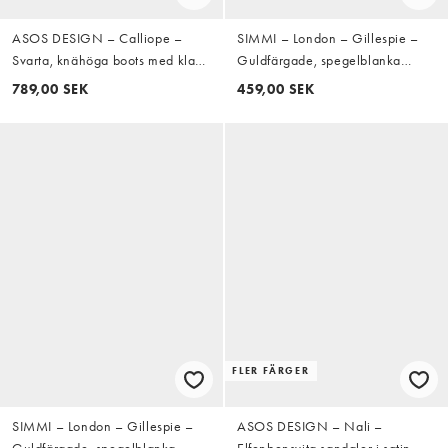
ASOS DESIGN – Calliope –
SIMMI – London – Gillespie –
Svarta, knähöga boots med klack
Guldfärgade, spegelblanka
och kaststygn
sandaler med hög klack
789,00 SEK
459,00 SEK
FLER FÄRGER
SIMMI – London – Gillespie –
ASOS DESIGN – Nali –