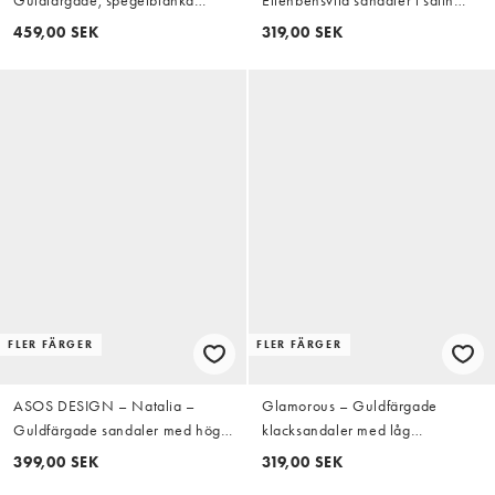
Guldfärgade, spegelblanka
Elfenbensvita sandaler i satin
sandaler med hög klack och bred
med klackar
459,00 SEK
319,00 SEK
passform
FLER FÄRGER
FLER FÄRGER
ASOS DESIGN – Natalia –
Glamorous – Guldfärgade
Guldfärgade sandaler med höga
klacksandaler med låg
klackar och T-formad rem
blockklack
399,00 SEK
319,00 SEK