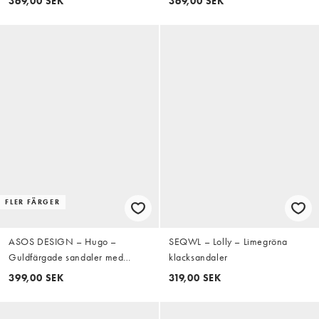
369,00 SEK
369,00 SEK
sandaler med tårem och
taxklackar
FLER FÄRGER
ASOS DESIGN – Hugo –
SEQWL – Lolly – Limegröna
Guldfärgade sandaler med
klacksandaler
halvhög blockklack och
399,00 SEK
319,00 SEK
knutdetalj