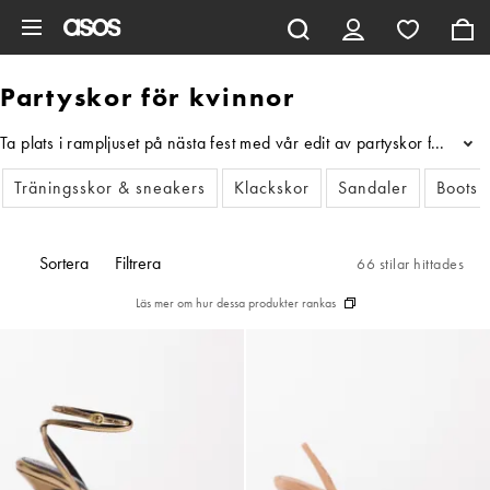
Hoppa till det huvudsakliga innehållet
Partyskor för kvinnor
Ta plats i rampljuset på nästa fest med vår edit av partyskor för kv
...
Träningsskor & sneakers
Klackskor
Sandaler
Boots
Sortera
Filtrera
66 stilar hittades
Läs mer om hur dessa produkter rankas