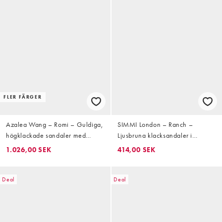
FLER FÄRGER
Azalea Wang – Romi – Guldiga,
SIMMI London – Ranch –
högklackade sandaler med
Ljusbruna klacksandaler i
utsmyckade blommor
mockaimitation med tårem och
1.026,00 SEK
414,00 SEK
hälrem
Deal
Deal