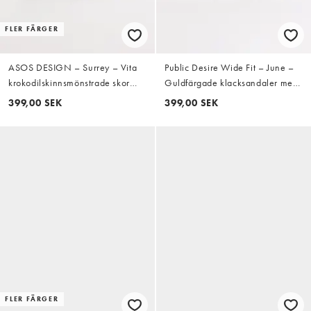
FLER FÄRGER
ASOS DESIGN – Surrey – Vita
Public Desire Wide Fit – June –
krokodilskinnsmönstrade skor
Guldfärgade klacksandaler med
med halvhöga blockklackar och
bred passform
399,00 SEK
399,00 SEK
hälrem
FLER FÄRGER