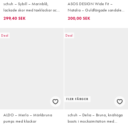
schuh – Sybill – Marinblå,
ASOS DESIGN Wide Fit –
lackade skor med taxklackar och
Natalia – Guldfärgade sandaler
hälrem
med höga klackar och T-formad
299,40 SEK
200,00 SEK
rem
Deal
Deal
FLER FÄRGER
ALDO – Merlo – Mörkbruna
schuh – Delia – Bruna, knähöga
pumps med klackar
boots i mockaimitation med
taxklack