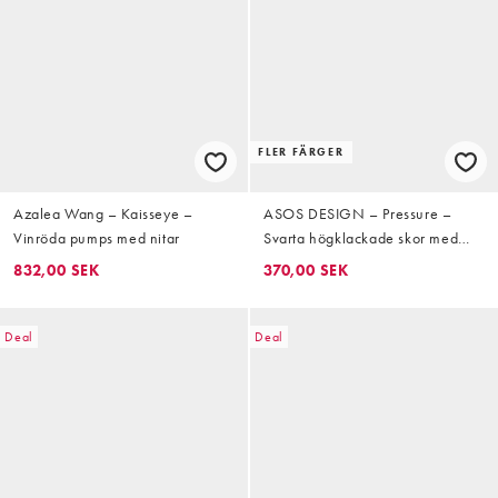
FLER FÄRGER
Azalea Wang – Kaisseye –
ASOS DESIGN – Pressure –
Vinröda pumps med nitar
Svarta högklackade skor med
platå
832,00 SEK
370,00 SEK
Deal
Deal