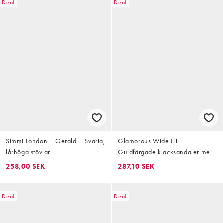
Deal
Deal
Simmi London – Gerald – Svarta,
Glamorous Wide Fit –
lårhöga stövlar
Guldfärgade klacksandaler med
låga blockklackar
258,00 SEK
287,10 SEK
Deal
Deal