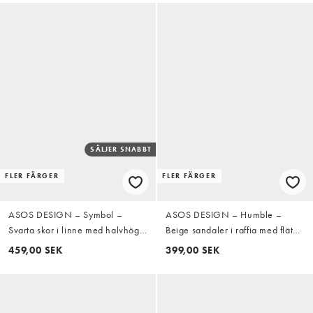
SÄLJER SNABBT
FLER FÄRGER
FLER FÄRGER
ASOS DESIGN – Symbol –
ASOS DESIGN – Humble –
Svarta skor i linne med halvhöga
Beige sandaler i raffia med flätad
blockklackar, rosett och hälrem
detalj och halvhög blockklack
459,00 SEK
399,00 SEK