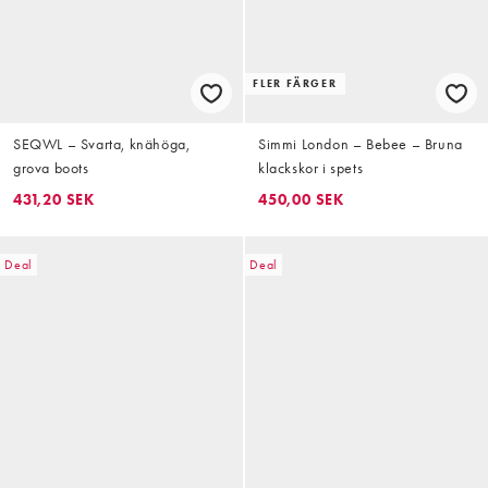
FLER FÄRGER
SEQWL – Svarta, knähöga,
Simmi London – Bebee – Bruna
grova boots
klackskor i spets
431,20 SEK
450,00 SEK
Deal
Deal