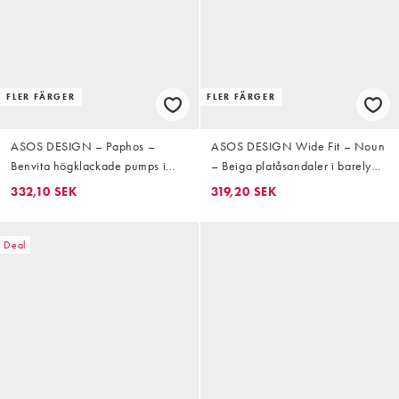
FLER FÄRGER
FLER FÄRGER
ASOS DESIGN – Paphos –
ASOS DESIGN Wide Fit – Noun
Benvita högklackade pumps i
– Beiga platåsandaler i barely
satin med spetsig tå och bred
there-modell med blockklack
332,10 SEK
319,20 SEK
passform
Deal