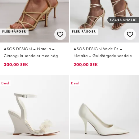
SÄLJER SNABBT
FLER FÄRGER
FLER FÄRGER
ASOS DESIGN – Natalia –
ASOS DESIGN Wide Fit –
Citrongula sandaler med hög
Natalia – Guldfärgade sandaler
klack och T-formad rem
med höga klackar och T-formad
300,00 SEK
200,00 SEK
rem
Deal
Deal