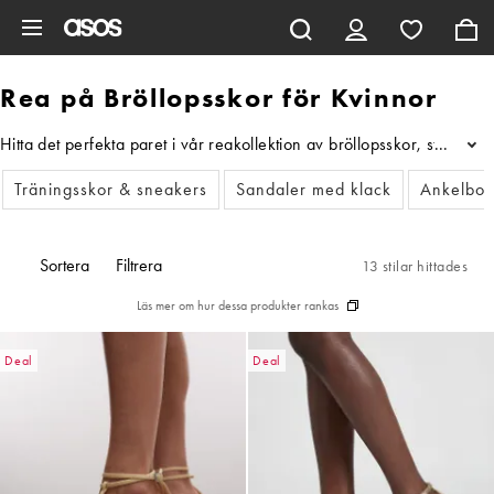
Hoppa till det huvudsakliga innehållet
Rea på Bröllopsskor för Kvinnor
Hitta det perfekta paret i vår reakollektion av bröllopsskor, ställe
...
Träningsskor & sneakers
Sandaler med klack
Ankelboo
Sortera
Filtrera
13 stilar hittades
Läs mer om hur dessa produkter rankas
Deal
Deal