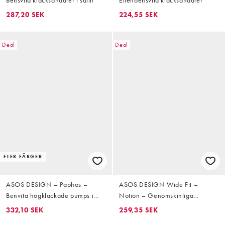
Bensvita klacksandaler i satin
Elfenbensvita klacksandaler
287,20 SEK
224,55 SEK
Deal
Deal
FLER FÄRGER
ASOS DESIGN – Paphos –
ASOS DESIGN Wide Fit –
Benvita högklackade pumps i
Notion – Genomskinliga
satin med spetsig tå och bred
klacksandaler i barely there-
332,10 SEK
259,35 SEK
passform
design