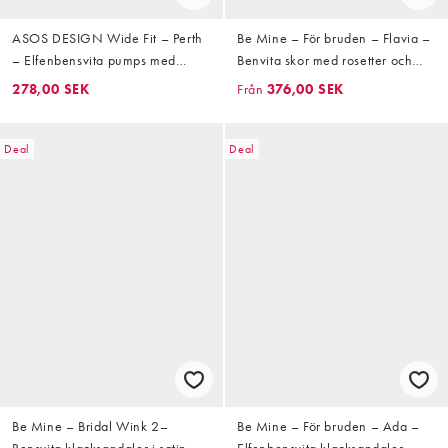
ASOS DESIGN Wide Fit – Perth
Be Mine – För bruden – Flavia –
– Elfenbensvita pumps med
Benvita skor med rosetter och
spetsig tå och höga stilettklackar
blockklackar
278,00 SEK
Från
376,00 SEK
i satin
Deal
Deal
Be Mine – Bridal Wink 2–
Be Mine – För bruden – Ada –