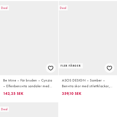
Deal
Deal
FLER FÄRGER
Be Mine – För bruden – Cynzia
ASOS DESIGN – Samber –
– Elfenbensvita sandaler med
Benvita skor med stilettklackar,
tyllrosett
hälrem och bred passform
142,25 SEK
359,10 SEK
Deal