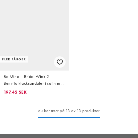
FLER FÄRGER
Be Mine – Bridal Wink 2 –
Benvita klacksandaler i satin med
bred passform
197,45 SEK
du har tittat på 13 av 13 produkter