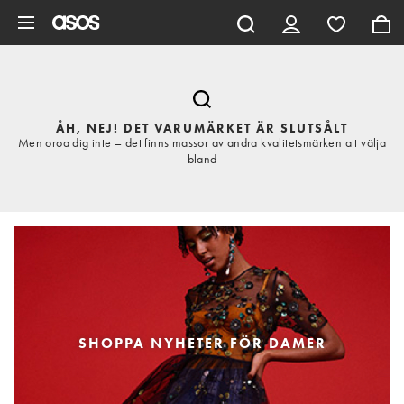
Hoppa till det huvudsakliga innehållet
ÅH, NEJ! DET VARUMÄRKET ÄR SLUTSÅLT
Men oroa dig inte – det finns massor av andra kvalitetsmärken att välja
bland
SHOPPA NYHETER FÖR DAMER