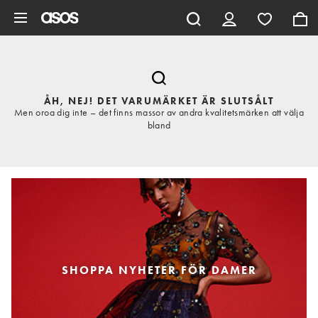
Hoppa till det huvudsakliga innehållet
ÅH, NEJ! DET VARUMÄRKET ÄR SLUTSÅLT
Men oroa dig inte – det finns massor av andra kvalitetsmärken att välja
bland
SHOPPA NYHETER FÖR DAMER