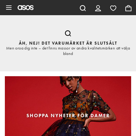
Hoppa till det huvudsakliga innehållet
ÅH, NEJ! DET VARUMÄRKET ÄR SLUTSÅLT
Men oroa dig inte – det finns massor av andra kvalitetsmärken att välja
bland
SHOPPA NYHETER FÖR DAMER