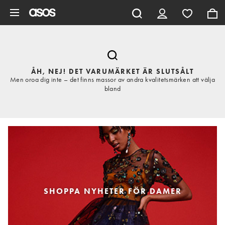
Hoppa till det huvudsakliga innehållet
ÅH, NEJ! DET VARUMÄRKET ÄR SLUTSÅLT
Men oroa dig inte – det finns massor av andra kvalitetsmärken att välja
bland
SHOPPA NYHETER FÖR DAMER