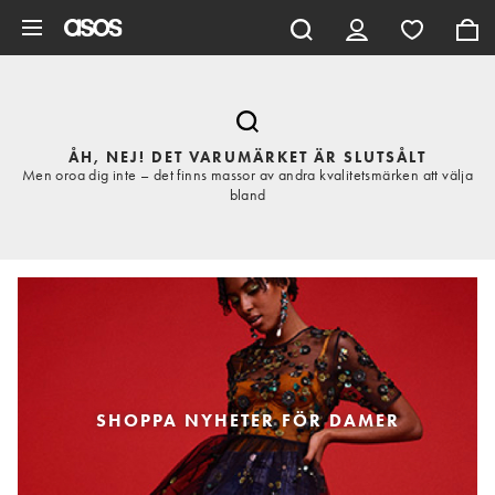
Hoppa till det huvudsakliga innehållet
ÅH, NEJ! DET VARUMÄRKET ÄR SLUTSÅLT
Men oroa dig inte – det finns massor av andra kvalitetsmärken att välja
bland
SHOPPA NYHETER FÖR DAMER