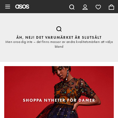
Hoppa till det huvudsakliga innehållet
ÅH, NEJ! DET VARUMÄRKET ÄR SLUTSÅLT
Men oroa dig inte – det finns massor av andra kvalitetsmärken att välja
bland
SHOPPA NYHETER FÖR DAMER