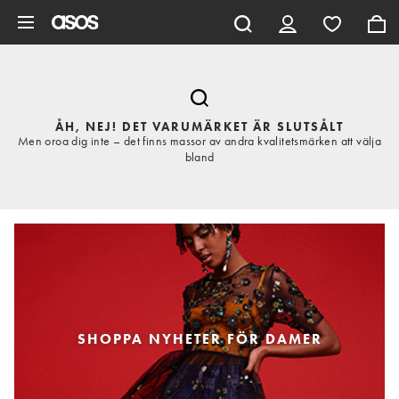
Hoppa till det huvudsakliga innehållet
ÅH, NEJ! DET VARUMÄRKET ÄR SLUTSÅLT
Men oroa dig inte – det finns massor av andra kvalitetsmärken att välja
bland
SHOPPA NYHETER FÖR DAMER