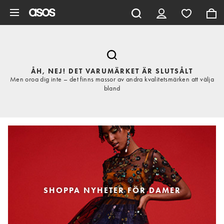
Hoppa till det huvudsakliga innehållet
ÅH, NEJ! DET VARUMÄRKET ÄR SLUTSÅLT
Men oroa dig inte – det finns massor av andra kvalitetsmärken att välja
bland
SHOPPA NYHETER FÖR DAMER