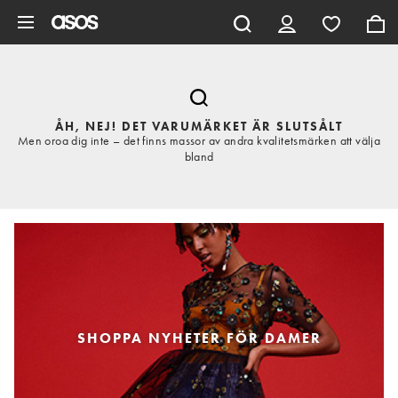
Hoppa till det huvudsakliga innehållet
ÅH, NEJ! DET VARUMÄRKET ÄR SLUTSÅLT
Men oroa dig inte – det finns massor av andra kvalitetsmärken att välja
bland
SHOPPA NYHETER FÖR DAMER