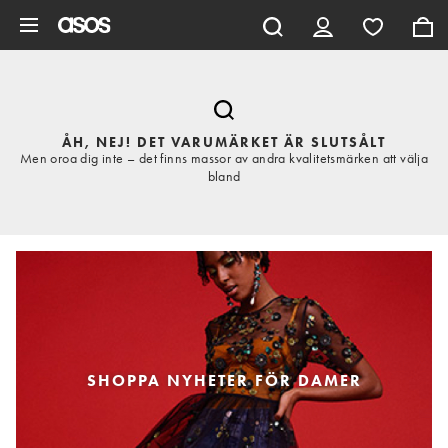
Hoppa till det huvudsakliga innehållet
ÅH, NEJ! DET VARUMÄRKET ÄR SLUTSÅLT
Men oroa dig inte – det finns massor av andra kvalitetsmärken att välja
bland
SHOPPA NYHETER FÖR DAMER