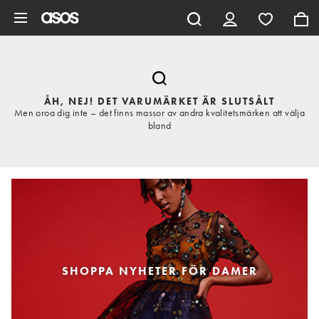
Hoppa till det huvudsakliga innehållet
ÅH, NEJ! DET VARUMÄRKET ÄR SLUTSÅLT
Men oroa dig inte – det finns massor av andra kvalitetsmärken att välja
bland
SHOPPA NYHETER FÖR DAMER