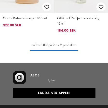
Ouai - Detox-schampo 300 ml
OUAI – Hårolja i resestorlek,
13ml
322,00 SEK
184,00 SEK
du har tittat på 2 av 2 produkter
ASOS
1,8m
LADDA NER APPEN