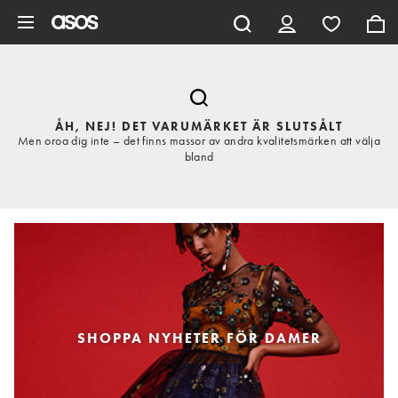
Hoppa till det huvudsakliga innehållet
ÅH, NEJ! DET VARUMÄRKET ÄR SLUTSÅLT
Men oroa dig inte – det finns massor av andra kvalitetsmärken att välja
bland
SHOPPA NYHETER FÖR DAMER