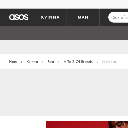
Hoppa till det huvudsakliga innehållet
KVINNA
MAN
Hem
›
Kvinna
›
Rea
›
A To Z Of Brands
›
Namilia