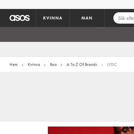
Hoppa till det huvudsakliga innehållet
KVINNA
MAN
Hem
›
Kvinna
›
Rea
›
A To Z Of Brands
›
LYDC