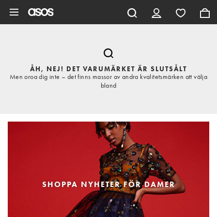
Hoppa till det huvudsakliga innehållet
ÅH, NEJ! DET VARUMÄRKET ÄR SLUTSÅLT
Men oroa dig inte – det finns massor av andra kvalitetsmärken att välja
bland
SHOPPA NYHETER FÖR DAMER