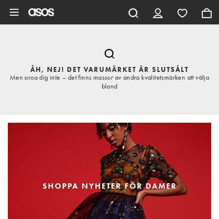
Hoppa till det huvudsakliga innehållet
ÅH, NEJ! DET VARUMÄRKET ÄR SLUTSÅLT
Men oroa dig inte – det finns massor av andra kvalitetsmärken att välja
bland
SHOPPA NYHETER FÖR DAMER