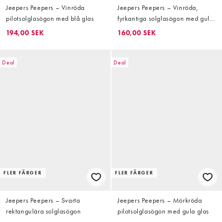
Jeepers Peepers – Vinröda
Jeepers Peepers – Vinröda,
pilotsolglasögon med blå glas
fyrkantiga solglasögon med gula
glas
194,00 SEK
160,00 SEK
Deal
Deal
FLER FÄRGER
FLER FÄRGER
Jeepers Peepers – Svarta
Jeepers Peepers – Mörkröda
rektangulära solglasögon
pilotsolglasögon med gula glas