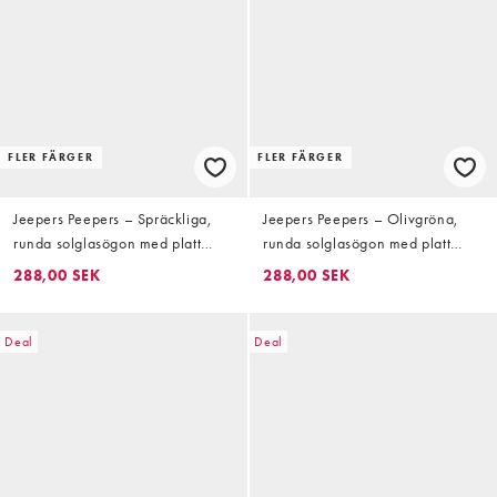
FLER FÄRGER
FLER FÄRGER
Jeepers Peepers – Spräckliga,
Jeepers Peepers – Olivgröna,
runda solglasögon med platt
runda solglasögon med platt
överkant och rosa glas
överkant
288,00 SEK
288,00 SEK
Deal
Deal