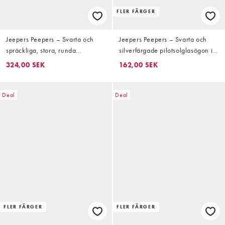
FLER FÄRGER
Jeepers Peepers – Svarta och
Jeepers Peepers – Svarta och
spräckliga, stora, runda
silverfärgade pilotsolglasögon i
solglasögon
metall
324,00 SEK
162,00 SEK
Deal
Deal
FLER FÄRGER
FLER FÄRGER