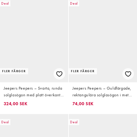
Deal
Deal
FLER FÄRGER
FLER FÄRGER
Jeepers Peepers – Svarta, runda
Jeepers Peepers – Guldfärgade,
solglasögon med platt överkant
rektangulära solglasögon i metall
och rosa glas
med regnbågsfärgade glas
324,00 SEK
74,00 SEK
Deal
Deal