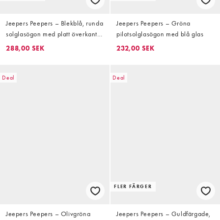
Jeepers Peepers – Blekblå, runda
Jeepers Peepers – Gröna
solglasögon med platt överkant
pilotsolglasögon med blå glas
och bruna glas
288,00 SEK
232,00 SEK
Deal
Deal
FLER FÄRGER
Jeepers Peepers – Olivgröna
Jeepers Peepers – Guldfärgade,