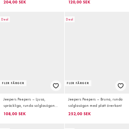
204,00 SEK
120,00 SEK
Deal
Deal
FLER FÄRGER
FLER FÄRGER
Jeepers Peepers – Ljusa,
Jeepers Peepers – Bruna, runda
spräckliga, runda solglasögon
solglasögon med platt överkant
med platt överkant och bruna
108,00 SEK
252,00 SEK
glas