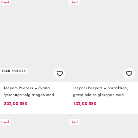
Deal
Deal
FLER FÄRGER
Jeepers Peepers – Svarta,
Jeepers Peepers – Spräckliga,
fyrkantiga solglasögon med
grova pilotsolglasögon med
ljusbruna glas
bärnstensfärgade glas
232,00 SEK
132,00 SEK
Deal
Deal