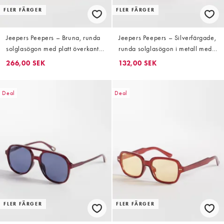
FLER FÄRGER
FLER FÄRGER
Jeepers Peepers – Bruna, runda
Jeepers Peepers – Silverfärgade,
solglasögon med platt överkant
runda solglasögon i metall med
och gula glas
bruna glas
266,00 SEK
132,00 SEK
Deal
Deal
FLER FÄRGER
FLER FÄRGER