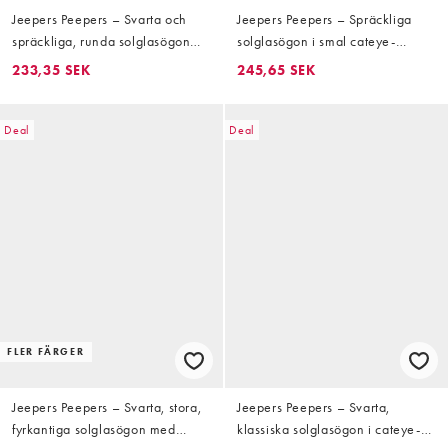
Jeepers Peepers – Svarta och
Jeepers Peepers – Spräckliga
spräckliga, runda solglasögon
solglasögon i smal cateye-
med bruna glas
modell
233,35 SEK
245,65 SEK
Deal
Deal
FLER FÄRGER
Jeepers Peepers – Svarta, stora,
Jeepers Peepers – Svarta,
fyrkantiga solglasögon med
klassiska solglasögon i cateye-