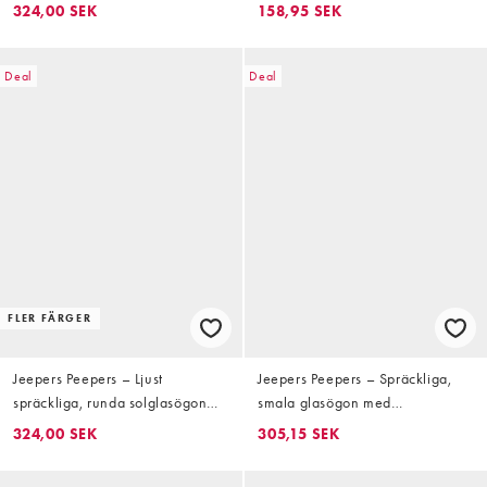
bruna, graderade glas
modell med bruna glas
324,00 SEK
158,95 SEK
Deal
Deal
FLER FÄRGER
Jeepers Peepers – Ljust
Jeepers Peepers – Spräckliga,
spräckliga, runda solglasögon
smala glasögon med
med svarta, tonade glas
genomskinliga glas och
324,00 SEK
305,15 SEK
blåljusskydd