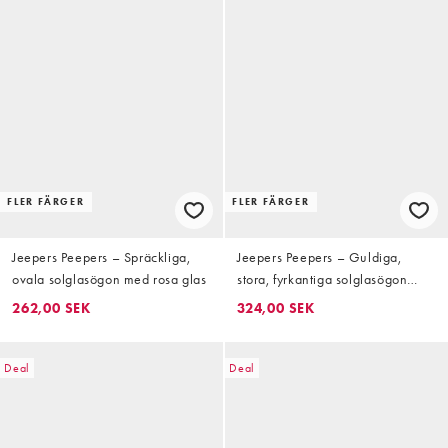
FLER FÄRGER
FLER FÄRGER
Jeepers Peepers – Spräckliga,
Jeepers Peepers – Guldiga,
ovala solglasögon med rosa glas
stora, fyrkantiga solglasögon
med blåtonade glas
262,00 SEK
324,00 SEK
Deal
Deal