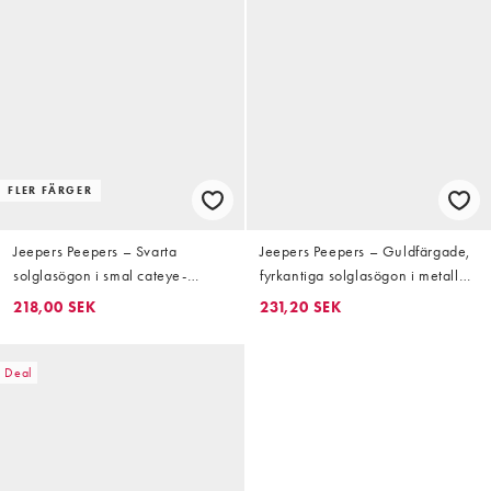
FLER FÄRGER
Jeepers Peepers – Svarta
Jeepers Peepers – Guldfärgade,
solglasögon i smal cateye-
fyrkantiga solglasögon i metall
modell
med bruna glas
218,00 SEK
231,20 SEK
Deal