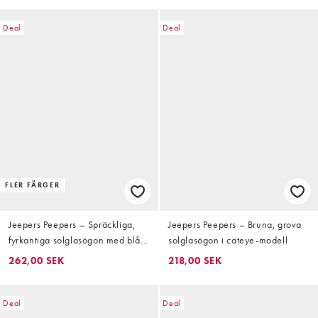
Deal
Deal
FLER FÄRGER
Jeepers Peepers – Spräckliga,
Jeepers Peepers – Bruna, grova
fyrkantiga solglasögon med blå
solglasögon i cateye-modell
glas
262,00 SEK
218,00 SEK
Deal
Deal