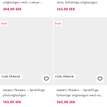
solglasögon smal i cateye-
stora, fyrkantiga solglasögon
modell
med bruna glas
204,00 SEK
162,00 SEK
Deal
Deal
FLER FÄRGER
FLER FÄRGER
Jeepers Peepers – Spräckliga
Jeepers Peepers – Spräckliga,
pilotsolglasögon
fyrkantiga solglasögon med rosa
glas
102,00 SEK
262,00 SEK