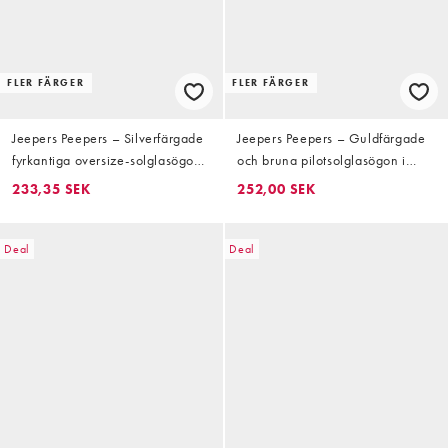
FLER FÄRGER
FLER FÄRGER
Jeepers Peepers – Silverfärgade
Jeepers Peepers – Guldfärgade
fyrkantiga oversize-solglasögon i
och bruna pilotsolglasögon i
metall med blå glas
metall
233,35 SEK
252,00 SEK
Deal
Deal