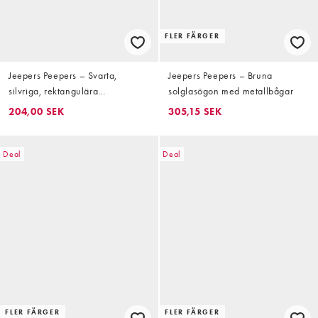
FLER FÄRGER
Jeepers Peepers – Svarta,
Jeepers Peepers – Bruna
silvriga, rektangulära
solglasögon med metallbågar
solglasögon i metall
204,00 SEK
305,15 SEK
Deal
Deal
FLER FÄRGER
FLER FÄRGER