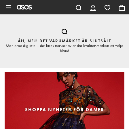
Hoppa till det huvudsakliga innehållet
ÅH, NEJ! DET VARUMÄRKET ÄR SLUTSÅLT
Men oroa dig inte – det finns massor av andra kvalitetsmärken att välja
bland
SHOPPA NYHETER FÖR DAMER