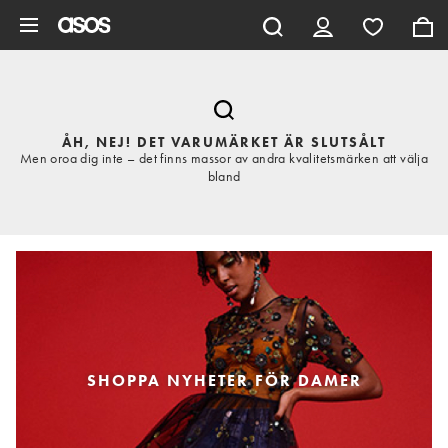
Hoppa till det huvudsakliga innehållet
ÅH, NEJ! DET VARUMÄRKET ÄR SLUTSÅLT
Men oroa dig inte – det finns massor av andra kvalitetsmärken att välja
bland
SHOPPA NYHETER FÖR DAMER