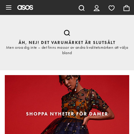
Hoppa till det huvudsakliga innehållet
ÅH, NEJ! DET VARUMÄRKET ÄR SLUTSÅLT
Men oroa dig inte – det finns massor av andra kvalitetsmärken att välja
bland
SHOPPA NYHETER FÖR DAMER