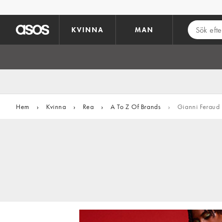
Hoppa till det huvudsakliga innehållet
KVINNA
MAN
Hem
›
Kvinna
›
Rea
›
A To Z Of Brands
›
Gianni Feraud