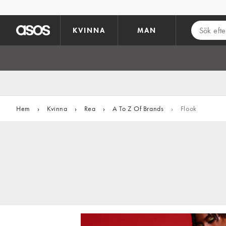
Hoppa till det huvudsakliga innehållet
KVINNA
MAN
Hem
›
Kvinna
›
Rea
›
A To Z Of Brands
›
Flook