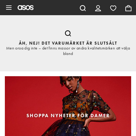
Hoppa till det huvudsakliga innehållet
ÅH, NEJ! DET VARUMÄRKET ÄR SLUTSÅLT
Men oroa dig inte – det finns massor av andra kvalitetsmärken att välja
bland
SHOPPA NYHETER FÖR DAMER