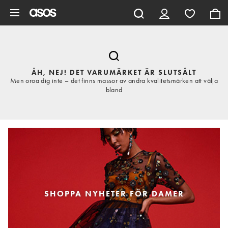
Hoppa till det huvudsakliga innehållet
ÅH, NEJ! DET VARUMÄRKET ÄR SLUTSÅLT
Men oroa dig inte – det finns massor av andra kvalitetsmärken att välja
bland
SHOPPA NYHETER FÖR DAMER