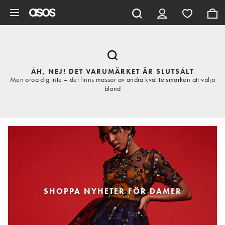
Hoppa till det huvudsakliga innehållet
ÅH, NEJ! DET VARUMÄRKET ÄR SLUTSÅLT
Men oroa dig inte – det finns massor av andra kvalitetsmärken att välja
bland
SHOPPA NYHETER FÖR DAMER