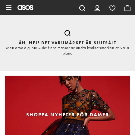
Hoppa till det huvudsakliga innehållet
ÅH, NEJ! DET VARUMÄRKET ÄR SLUTSÅLT
Men oroa dig inte – det finns massor av andra kvalitetsmärken att välja
bland
SHOPPA NYHETER FÖR DAMER