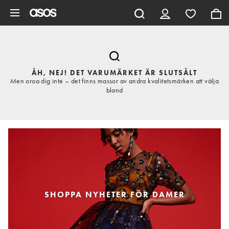
Hoppa till det huvudsakliga innehållet
ÅH, NEJ! DET VARUMÄRKET ÄR SLUTSÅLT
Men oroa dig inte – det finns massor av andra kvalitetsmärken att välja
bland
SHOPPA NYHETER FÖR DAMER