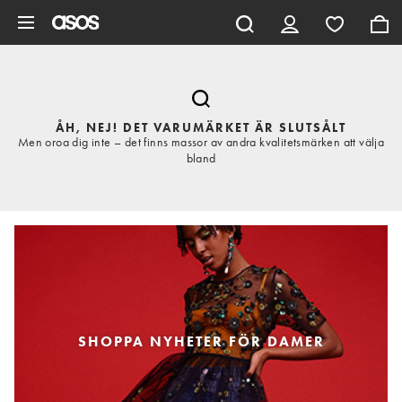
Hoppa till det huvudsakliga innehållet
ÅH, NEJ! DET VARUMÄRKET ÄR SLUTSÅLT
Men oroa dig inte – det finns massor av andra kvalitetsmärken att välja
bland
SHOPPA NYHETER FÖR DAMER