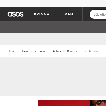
Hoppa till det huvudsakliga innehållet
KVINNA
MAN
Hem
›
Kvinna
›
Rea
›
A To Z Of Brands
›
71 Stanton