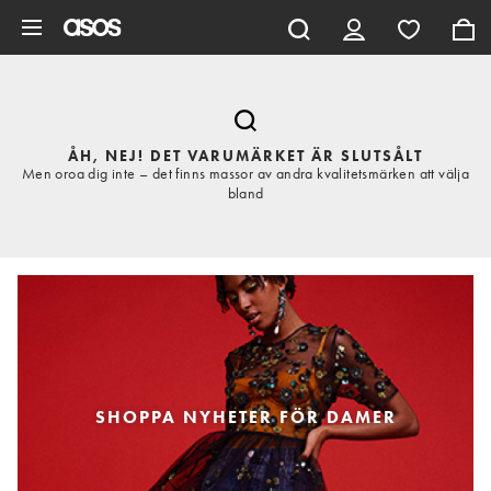
Hoppa till det huvudsakliga innehållet
ÅH, NEJ! DET VARUMÄRKET ÄR SLUTSÅLT
Men oroa dig inte – det finns massor av andra kvalitetsmärken att välja
bland
SHOPPA NYHETER FÖR DAMER