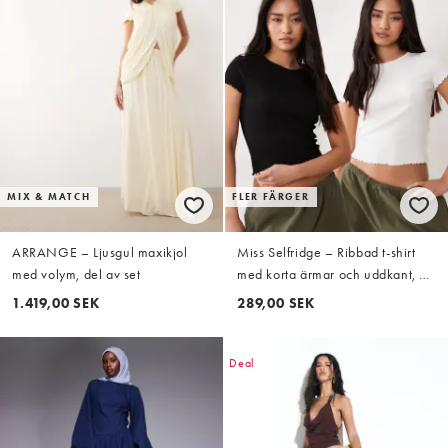
MIX & MATCH
FLER FÄRGER
ARRANGE – Ljusgul maxikjol
Miss Selfridge – Ribbad t-shirt
med volym, del av set
med korta ärmar och uddkant, 2-
pack
1.419,00 SEK
289,00 SEK
Deal