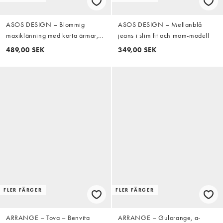
ASOS DESIGN – Blommig
ASOS DESIGN – Mellanblå
maxiklänning med korta ärmar,
jeans i slim fit och mom-modell
djup halsringning och klockad
489,00 SEK
349,00 SEK
kjol
FLER FÄRGER
FLER FÄRGER
ARRANGE – Tova – Benvita
ARRANGE – Gulorange, a-