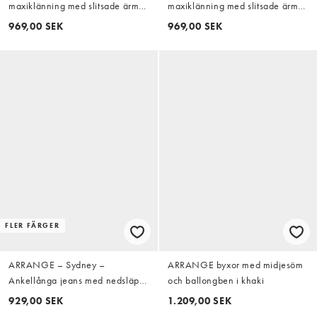
maxiklänning med slitsade ärmar
maxiklänning med slitsade ärmar
och scarf i satin
och scarf i satin
969,00 SEK
969,00 SEK
FLER FÄRGER
ARRANGE – Sydney –
ARRANGE byxor med midjesöm
Ankellånga jeans med nedsläppt
och ballongben i khaki
fåll och mellanblå tvätt
929,00 SEK
1.209,00 SEK