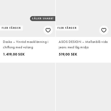
SÄLJER SNABBT
FLER FÄRGER
FLER FÄRGER
Daska – Vinröd maxiklänning i
ASOS DESIGN – Mellanblå vida
chiffong med volang
jeans med låg midja
1.419,00 SEK
519,00 SEK