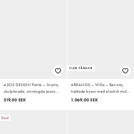
FLER FÄRGER
ASOS DESIGN Petite – Svarta,
ARRANGE – Willa – Benvita,
skulpterade, utsvängda jeans
tvättade byxor med elastisk midja
med powerstretch
och dragsko
519,00 SEK
1.069,00 SEK
Deal