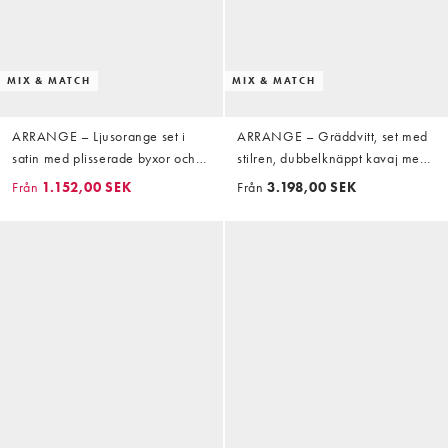
MIX & MATCH
MIX & MATCH
ARRANGE – Ljusorange set i
ARRANGE – Gräddvitt, set med
satin med plisserade byxor och
stilren, dubbelknäppt kavaj med
topp med knäppning
veckade detaljer och
Från
1.152,00 SEK
Från
3.198,00 SEK
avsmalnande byxor med vikt
detalj