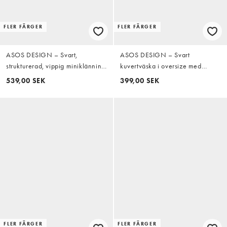
FLER FÄRGER
FLER FÄRGER
ASOS DESIGN – Svart,
ASOS DESIGN – Svart
strukturerad, vippig miniklänning
kuvertväska i oversize med
i bengalin med djup ringning
sammetskänsla
539,00 SEK
399,00 SEK
FLER FÄRGER
FLER FÄRGER