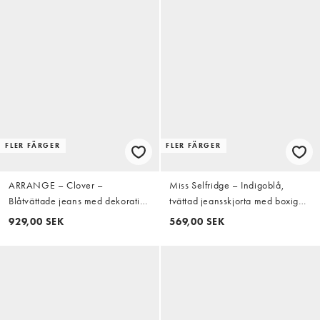
FLER FÄRGER
FLER FÄRGER
ARRANGE – Clover –
Miss Selfridge – Indigoblå,
Blåtvättade jeans med dekorativ
tvättad jeansskjorta med boxig
söm framtill
passform
929,00 SEK
569,00 SEK