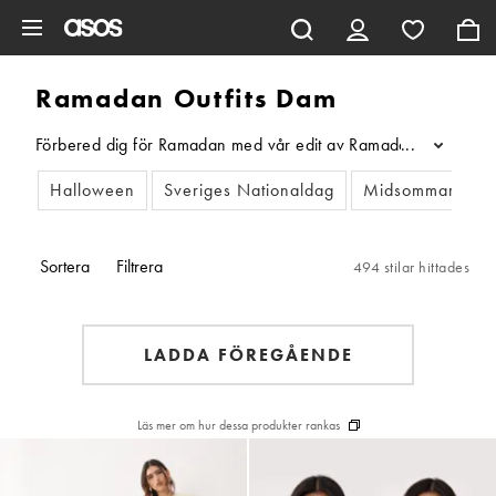
Hoppa till det huvudsakliga innehållet
Ramadan Outfits Dam
Förbered dig för Ramadan med vår edit av Ramadan-kläder för k
...
Halloween
Sveriges Nationaldag
Midsommar
R
Sortera
Filtrera
494 stilar hittades
LADDA FÖREGÅENDE
Läs mer om hur dessa produkter rankas