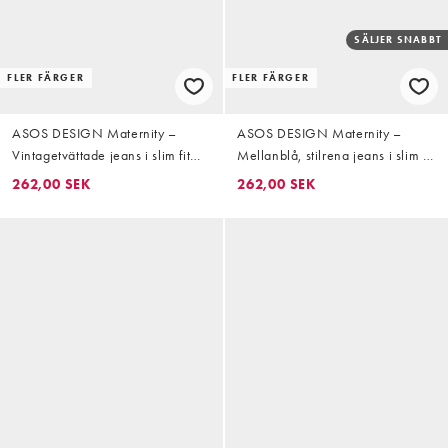
SÄLJER SNABBT
FLER FÄRGER
FLER FÄRGER
ASOS DESIGN Maternity –
ASOS DESIGN Maternity –
Vintagetvättade jeans i slim fit
Mellanblå, stilrena jeans i slim fit
och mom-modell
och mom-modell
262,00 SEK
262,00 SEK