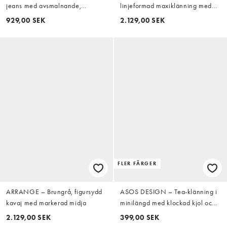
jeans med avsmalnande,
linjeformad maxiklänning med
rundade ben och uppvikt fåll
blusärmar, knytning vid halsen
929,00 SEK
2.129,00 SEK
och blomapplikationer
FLER FÄRGER
ARRANGE – Brungrå, figursydd
ASOS DESIGN – Tea-klänning i
kavaj med markerad midja
minilängd med klockad kjol och
prickigt mönster
2.129,00 SEK
399,00 SEK