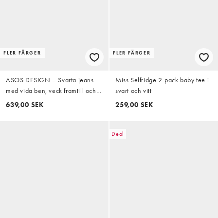
FLER FÄRGER
FLER FÄRGER
ASOS DESIGN – Svarta jeans
Miss Selfridge 2-pack baby tee i
med vida ben, veck framtill och
svart och vitt
skärp
639,00 SEK
259,00 SEK
Deal