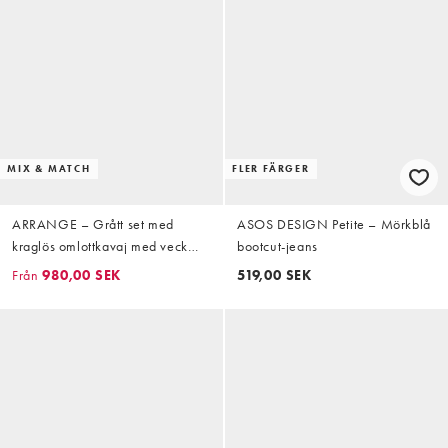
MIX & MATCH
FLER FÄRGER
ARRANGE – Grått set med
ASOS DESIGN Petite – Mörkblå
kraglös omlottkavaj med veck
bootcut-jeans
och markerad midja, figursydda
Från
980,00 SEK
519,00 SEK
byxor med drapering och vida
ben och maxikjol