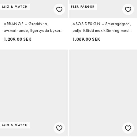
MIX & MATCH
FLER FÄRGER
ARRANGE – Gräddvita,
ASOS DESIGN – Smaragdgrön,
avsmalnande, figursydda byxor
paljettklädd maxiklänning med
med vikt detalj, del av set
långa ärmar och omlottdesign
1.209,00 SEK
1.069,00 SEK
framtill
MIX & MATCH