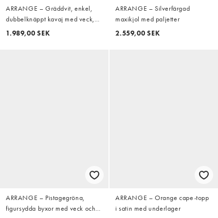
ARRANGE – Gräddvit, enkel,
ARRANGE – Silverfärgad
dubbelknäppt kavaj med veck,
maxikjol med paljetter
del av set
1.989,00 SEK
2.559,00 SEK
ARRANGE – Pistagegröna,
ARRANGE – Orange cape-topp
figursydda byxor med veck och
i satin med underlager