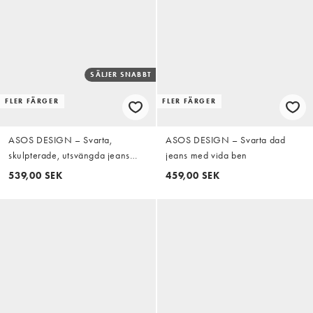
SÄLJER SNABBT
FLER FÄRGER
FLER FÄRGER
ASOS DESIGN – Svarta,
ASOS DESIGN – Svarta dad
skulpterade, utsvängda jeans
jeans med vida ben
med powerstretch
539,00 SEK
459,00 SEK