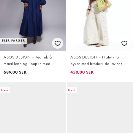
FLER FÄRGER
ASOS DESIGN – Marinblå
ASOS DESIGN – Naturvita
maxiklänning i poplin med
byxor med broderi, del av set
asymmetrisk midja och vida
689,00 SEK
450,00 SEK
ärmar
Deal
Deal