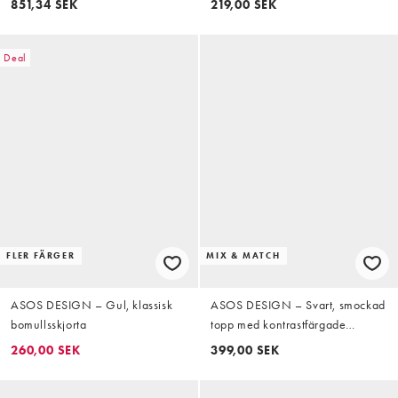
851,34 SEK
219,00 SEK
Deal
FLER FÄRGER
MIX & MATCH
ASOS DESIGN – Gul, klassisk
ASOS DESIGN – Svart, smockad
bomullsskjorta
topp med kontrastfärgade
sömmar, del av set
260,00 SEK
399,00 SEK