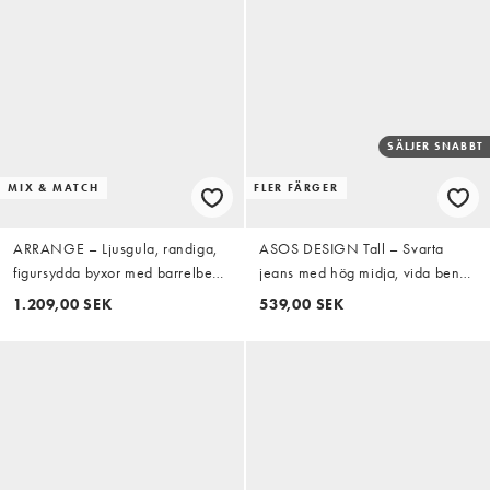
SÄLJER SNABBT
MIX & MATCH
FLER FÄRGER
ARRANGE – Ljusgula, randiga,
ASOS DESIGN Tall – Svarta
figursydda byxor med barrelben,
jeans med hög midja, vida ben
del av set
och fickor framtill
1.209,00 SEK
539,00 SEK