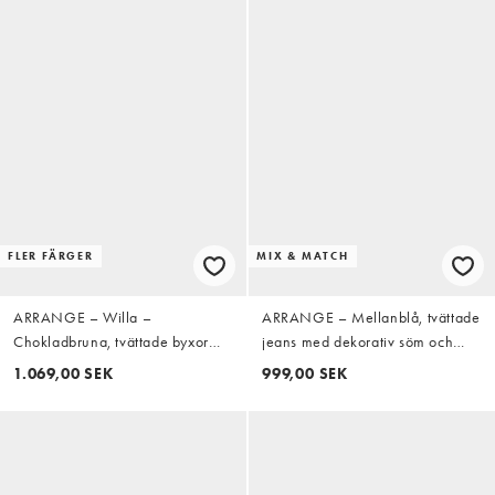
FLER FÄRGER
MIX & MATCH
ARRANGE – Willa –
ARRANGE – Mellanblå, tvättade
Chokladbruna, tvättade byxor
jeans med dekorativ söm och
med elastisk midja och dragsko
barrelben, del av set
1.069,00 SEK
999,00 SEK