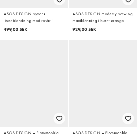
ASOS DESIGN byxor i
ASOS DESIGN modesty batwing
linneblandning med resår i
maxiklänning i burnt orange
midjan och barrel leg med rå
499,00 SEK
929,00 SEK
sömdetalj i salviagrönt
ASOS DESIGN – Plommonlila
ASOS DESIGN – Plommonlila