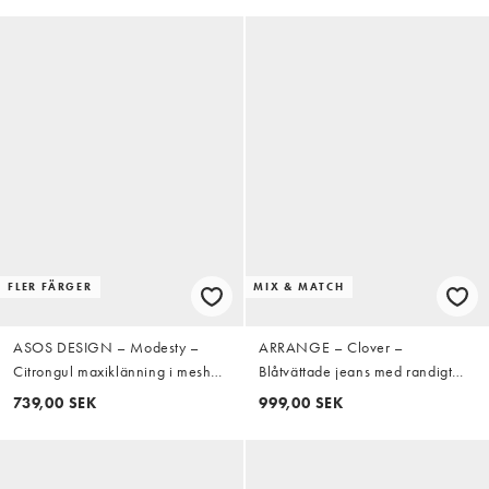
FLER FÄRGER
MIX & MATCH
ASOS DESIGN – Modesty –
ARRANGE – Clover –
Citrongul maxiklänning i mesh
Blåtvättade jeans med randigt
med överlager och draperad
mönster och dekorativ söm
739,00 SEK
999,00 SEK
ringning
framtill