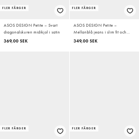
FLER FÄRGER
FLER FÄRGER
ASOS DESIGN Petite – Svart
ASOS DESIGN Petite –
diagonalskuren midikjol i satin
Mellanblå jeans i slim fit och
mom-modell
369,00 SEK
349,00 SEK
FLER FÄRGER
FLER FÄRGER