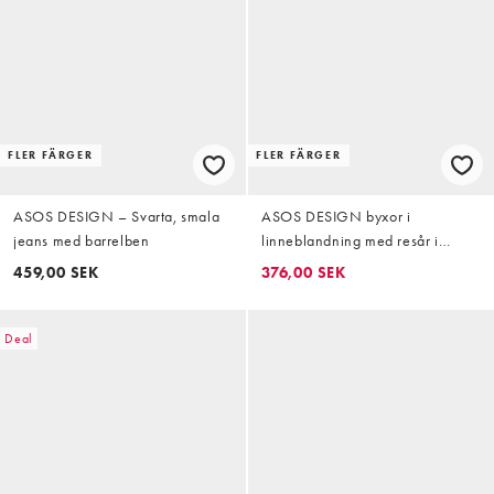
FLER FÄRGER
FLER FÄRGER
ASOS DESIGN – Svarta, smala
ASOS DESIGN byxor i
jeans med barrelben
linneblandning med resår i
midjan och barrel leg samt rå
459,00 SEK
376,00 SEK
sömdetalj i marinblått
Deal