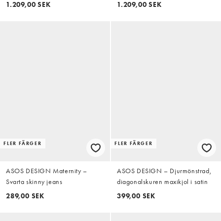
barrelben
1.209,00 SEK
1.209,00 SEK
FLER FÄRGER
FLER FÄRGER
ASOS DESIGN Maternity –
ASOS DESIGN – Djurmönstrad,
Svarta skinny jeans
diagonalskuren maxikjol i satin
289,00 SEK
399,00 SEK