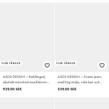
FLER FÄRGER
FLER FÄRGER
ASOS DESIGN – Kakifärgad,
ASOS DESIGN – Svarta jeans
abstrakt mönstrad maxiklänning
med hög midja, vida ben och
med hög krage och klockad kjol
fickor framtill
929,00 SEK
539,00 SEK