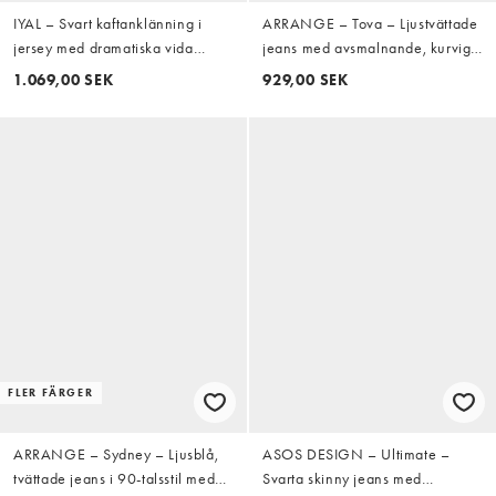
IYAL – Svart kaftanklänning i
ARRANGE – Tova – Ljustvättade
jersey med dramatiska vida
jeans med avsmalnande, kurviga
ärmar
ben och uppvikta kanter
1.069,00 SEK
929,00 SEK
FLER FÄRGER
ARRANGE – Sydney – Ljusblå,
ASOS DESIGN – Ultimate –
tvättade jeans i 90-talsstil med
Svarta skinny jeans med