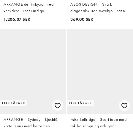
ARRANGE denimbyxor med
ASOS DESIGN – Svart,
veckdetalj i set i indigo
diagonalskuren maxikjol i satin
1.206,07 SEK
369,00 SEK
FLER FÄRGER
FLER FÄRGER
ARRANGE – Sydney – Ljusblå,
Miss Selfridge – Svart topp med
korta jeans med barrelben
rak halsringning och rysch
framtill