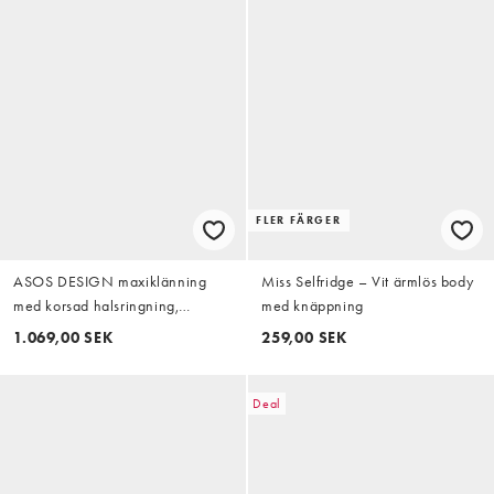
FLER FÄRGER
ASOS DESIGN maxiklänning
Miss Selfridge – Vit ärmlös body
med korsad halsringning,
med knäppning
rynkningar och draperade ärmar
1.069,00 SEK
259,00 SEK
i navy
Deal