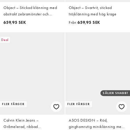
Object – Stickad klänning med
Object – Svartvit, stickad
abstrakt zebramönster och
tröjklänning med hög krage
polokrage
659,95 SEK
Från
659,95 SEK
Deal
SÄLJER SNABBT
FLER FÄRGER
FLER FÄRGER
Calvin Klein Jeans –
ASOS DESIGN – Röd,
Gråmelerad, ribbad
ginghamrutig miniklänning med