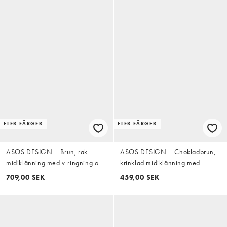
FLER FÄRGER
FLER FÄRGER
ASOS DESIGN – Brun, rak
ASOS DESIGN – Chokladbrun,
midiklänning med v-ringning och
krinklad midiklänning med
dubbla slitsar
knäppning
709,00 SEK
459,00 SEK