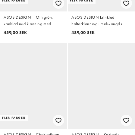
FLER FÄRGER
FLER FÄRGER
ASOS DESIGN – Olivgrön,
ASOS DESIGN krinklad
krinklad midiklänning med
halterklänning i midi-längd i
knäppning
buttermilk
459,00 SEK
489,00 SEK
FLER FÄRGER
ASOS DESIGN – Chokladbrun,
ASOS DESIGN – Kakigrön