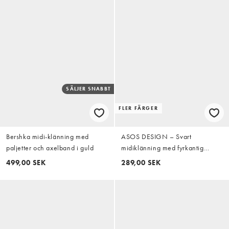
SÄLJER SNABBT
FLER FÄRGER
Bershka midi-klänning med
ASOS DESIGN – Svart
paljetter och axelband i guld
midiklänning med fyrkantig
halsringning och dekorativ söm
499,00 SEK
289,00 SEK