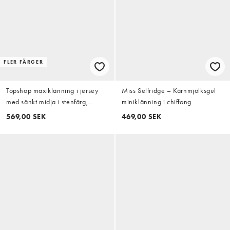
FLER FÄRGER
Topshop maxiklänning i jersey
Miss Selfridge – Kärnmjölksgul
med sänkt midja i stenfärg,
miniklänning i chiffong
viskosmix
569,00 SEK
469,00 SEK