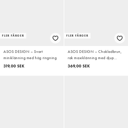
FLER FÄRGER
FLER FÄRGER
ASOS DESIGN – Svart
ASOS DESIGN – Chokladbrun,
miniklänning med hög ringning
rak maxiklänning med djup
halsringning
319,00 SEK
369,00 SEK