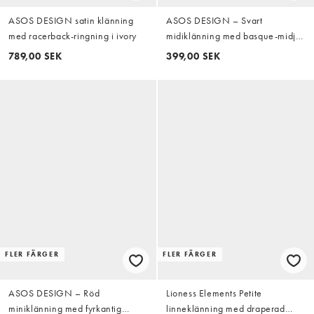
ASOS DESIGN satin klänning
ASOS DESIGN – Svart
med racerback-ringning i ivory
midiklänning med basque-midja
och vävd kjol
789,00 SEK
399,00 SEK
FLER FÄRGER
FLER FÄRGER
ASOS DESIGN – Röd
Lioness Elements Petite
miniklänning med fyrkantig
linneklänning med draperad