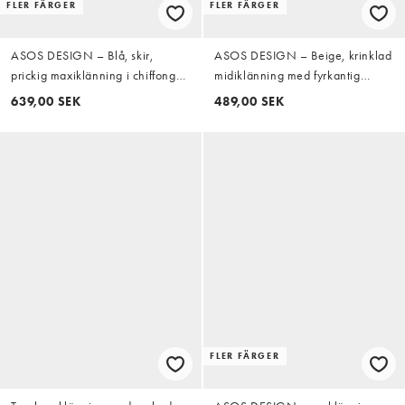
FLER FÄRGER
FLER FÄRGER
ASOS DESIGN – Blå, skir,
ASOS DESIGN – Beige, krinklad
prickig maxiklänning i chiffong
midiklänning med fyrkantig
med hög halsringning och
halsringning och paneldetalj
639,00 SEK
489,00 SEK
halterneck
FLER FÄRGER