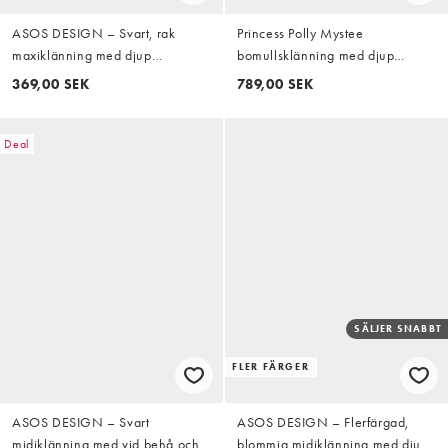
ASOS DESIGN – Svart, rak
Princess Polly Mystee
maxiklänning med djup
bomullsklänning med djup
halsringning
ringning, cap sleeves och
369,00 SEK
789,00 SEK
veckdetalj, miniklänning i
krämfärgad ruta
Deal
SÄLJER SNABBT
FLER FÄRGER
ASOS DESIGN – Svart
ASOS DESIGN – Flerfärgad,
midiklänning med vid behå och
blommig midiklänning med djup