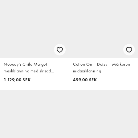
Nobody's Child Margot
Cotton On – Daisy – Mörkbrun
meshklänning med slitsad
midaxiklänning
halsringning och öppen rygg i
1.129,00 SEK
499,00 SEK
svart