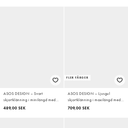
FLER FÄRGER
ASOS DESIGN – Svart
ASOS DESIGN – Ljusgul
skjortklänning i minilängd med
skjortklänning i maxilängd med
breda ärmslut och stora fickor
indragen detalj
489,00 SEK
709,00 SEK