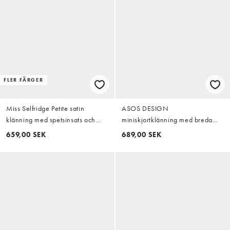
FLER FÄRGER
Miss Selfridge Petite satin
ASOS DESIGN
klänning med spetsinsats och
miniskjortklänning med breda
hanky-fåll i svart
manschetter i buttermilk
659,00 SEK
689,00 SEK