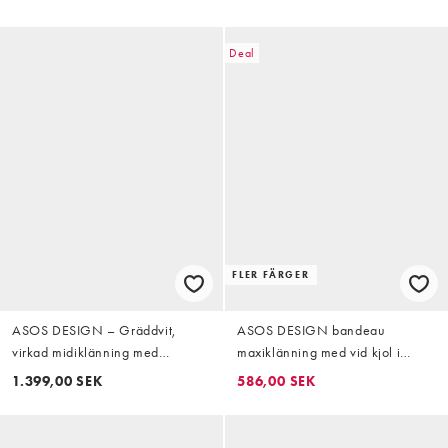
Deal
FLER FÄRGER
ASOS DESIGN – Gräddvit,
ASOS DESIGN bandeau
virkad midiklänning med
maxiklänning med vid kjol i
asymmetrisk design
orange spritz
1.399,00 SEK
586,00 SEK