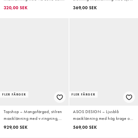
smala axelband
halsringning och knytning framtill
320,00 SEK
369,00 SEK
FLER FÄRGER
FLER FÄRGER
Topshop – Mangofärgad, stilren
ASOS DESIGN – Ljusblå
maxiklänning med v-ringning,
maxiklänning med hög krage och
låga ärmhål och bred fåll
scarffåll i chiffong
929,00 SEK
569,00 SEK