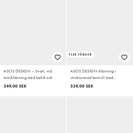
FLER FÄRGER
ASOS DESIGN – Svart, vid
ASOS DESIGN klänning i
miniklänning med behå och
strukturerad bomull med
smala axelband
fyrkantig halsringning, ryggrem
349,00 SEK
539,00 SEK
och midi-längd i svart