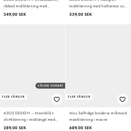
ribbad midiklänning med
midiklänning med holkärmar och
pikékrage och korta ärmar
omlottdetalj
349,00 SEK
539,00 SEK
SÄLJER SNABBT
FLER FÄRGER
FLER FÄRGER
ASOS DESIGN – Marinblå t-
Miss Selfridge broderie milkmaid
shirtklänning i midilängd med
maxiklänning i mauve
rynkning i sidan
289,00 SEK
689,00 SEK