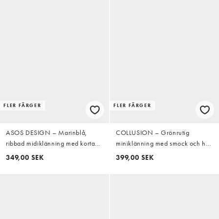
FLER FÄRGER
FLER FÄRGER
ASOS DESIGN – Marinblå,
COLLUSION – Grönrutig
ribbad midiklänning med korta
miniklänning med smock och hög
ärmar och pikékrage
krage
349,00 SEK
399,00 SEK