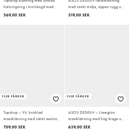
Topshop klänning med rynkad
ASOS DESIGN racerklänning
halsringning i minilängd med
med sänkt midja, öppen rygg och
rutigt mönster i flera färger
knytband, midi, svart
569,00 SEK
519,00 SEK
FLER FÄRGER
FLER FÄRGER
Topshop – Vit, krinklad
ASOS DESIGN – Limegrön
maxiklänning med sänkt axelsöm
maxiklänning med hög krage och
och blusmidja
scarffåll i chiffong
709,00 SEK
639,00 SEK