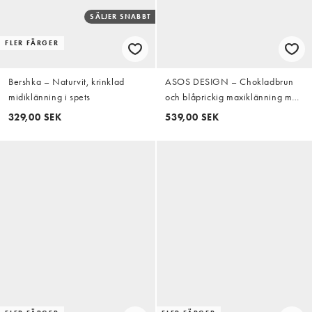
SÄLJER SNABBT
FLER FÄRGER
Bershka – Naturvit, krinklad
ASOS DESIGN – Chokladbrun
midiklänning i spets
och blåprickig maxiklänning med
långa blusärmar
329,00 SEK
539,00 SEK