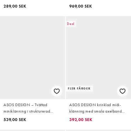
halsringning och dekorativ söm
detalj, ballongärm och knytmidja,
289,00 SEK
969,00 SEK
beige
Deal
FLER FÄRGER
ASOS DESIGN – Tvättad
ASOS DESIGN krinklad midi-
miniklänning i strukturerad
klänning med smala axelband
denim med indragen midja
och knytning i ryggen med
539,00 SEK
392,00 SEK
asymmetrisk midja i buttermilk