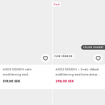
Deal
SÄLJER SNABBT
FLER FÄRGER
ASOS DESIGN satin
ASOS DESIGN – Svart, ribbad
miniklänning med
midiklänning med korta ärmar
nyckelhålsöppning och
och pikékrage
519,00 SEK
298,00 SEK
halterneck i prickigt tryck