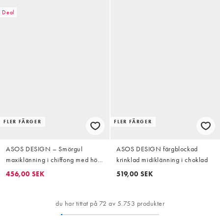
Deal
FLER FÄRGER
FLER FÄRGER
ASOS DESIGN – Smörgul
ASOS DESIGN färgblockad
maxiklänning i chiffong med hög
krinklad midiklänning i choklad
krage och asymmetrisk fåll
456,00 SEK
519,00 SEK
du har tittat på 72 av 5.753 produkter