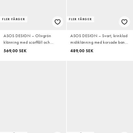
FLER FÄRGER
FLER FÄRGER
ASOS DESIGN – Olivgrön
ASOS DESIGN – Svart, krinklad
klänning med scarffåll och
midiklänning med korsade band
broderier
baktill
569,00 SEK
489,00 SEK