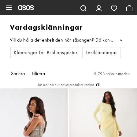
Hoppa till det huvudsakliga innehållet
Vardagsklänningar
Vill du hålla det enkelt den här säsongen? Då kan du göra det 
...
Klänningar för Bröllopsgäster
Festklänningar
Linne
Sortera
Filtrera
5.753 stilar hittades
Läs mer om hur dessa produkter rankas