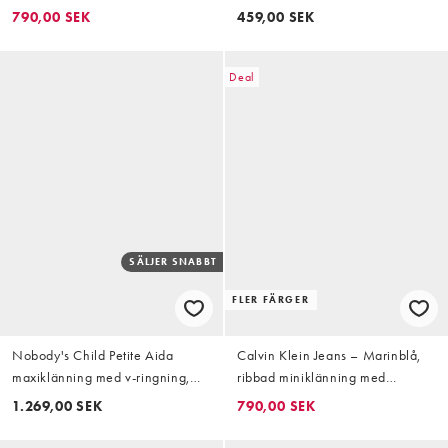
miniklänning med märke
v-ringning
790,00 SEK
459,00 SEK
Deal
SÄLJER SNABBT
FLER FÄRGER
Nobody's Child Petite Aida
Calvin Klein Jeans – Marinblå,
maxiklänning med v-ringning,
ribbad miniklänning med
spetskant och knytdetalj i
märkeslogga
1.269,00 SEK
790,00 SEK
ljusblått