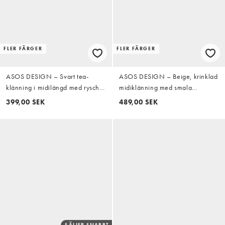
FLER FÄRGER
FLER FÄRGER
ASOS DESIGN – Svart tea-
ASOS DESIGN – Beige, krinklad
klänning i midilängd med rysch
midiklänning med smala
framtill
axelband, knytning baktill och
399,00 SEK
489,00 SEK
asymmetrisk midja
SÄLJER SNABBT