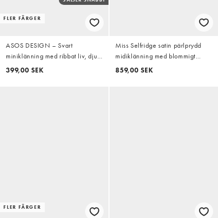
FLER FÄRGER
ASOS DESIGN – Svart
Miss Selfridge satin pärlprydd
miniklänning med ribbat liv, djup
midiklänning med blommigt
ringning och poplinkjol
mönster
399,00 SEK
859,00 SEK
FLER FÄRGER