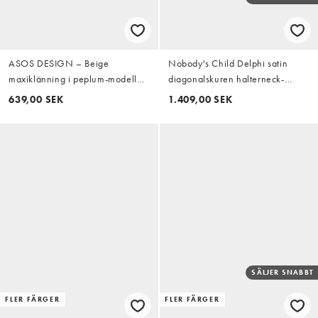
ASOS DESIGN – Beige
Nobody's Child Delphi satin
maxiklänning i peplum-modell
diagonalskuren halterneck-
med v-ringning och indragen
maxiklänning med detaljer i
639,00 SEK
1.409,00 SEK
midja
burgundy och abstrakt
blommönster
SÄLJER SNABBT
FLER FÄRGER
FLER FÄRGER