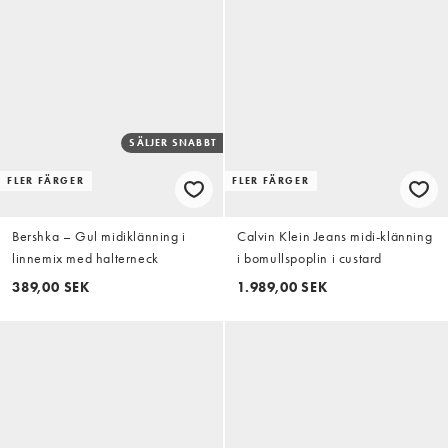
SÄLJER SNABBT
FLER FÄRGER
FLER FÄRGER
Bershka – Gul midiklänning i
Calvin Klein Jeans midi-klänning
linnemix med halterneck
i bomullspoplin i custard
389,00 SEK
1.989,00 SEK