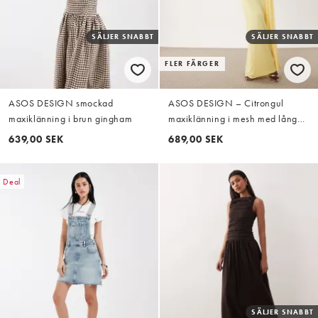
SÄLJER SNABBT
SÄLJER SNABBT
FLER FÄRGER
ASOS DESIGN smockad
ASOS DESIGN – Citrongul
maxiklänning i brun gingham
maxiklänning i mesh med långa
ärmar
639,00 SEK
689,00 SEK
Deal
SÄLJER SNABBT