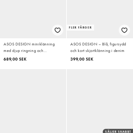
FLER FÄRGER
ASOS DESIGN miniklänning
ASOS DESIGN – Blå, figursydd
med djup ringning och
och kort skjortklänning i denim
pingvinärm i scarfmönster
689,00 SEK
399,00 SEK
SÄLJER SNABBT