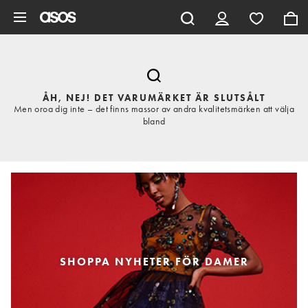
Hoppa till det huvudsakliga innehållet
ÅH, NEJ! DET VARUMÄRKET ÄR SLUTSÅLT
Men oroa dig inte – det finns massor av andra kvalitetsmärken att välja
bland
SHOPPA NYHETER FÖR DAMER