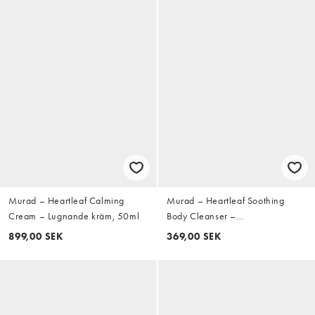
Murad – Heartleaf Calming
Murad – Heartleaf Soothing
Cream – Lugnande kräm, 50ml
Body Cleanser –
Kroppsrengöring, 250ml
899,00 SEK
369,00 SEK