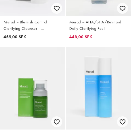
Murad – Blemish Control
Murad – AHA/BHA/Retinoid
Clarifying Cleanser –
Daily Clarifying Peel –
Rengöringsgel, 200 ml
Rengörande skrubb 100ml
459,00 SEK
448,00 SEK