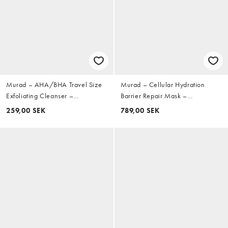
Murad – AHA/BHA Travel Size
Murad – Cellular Hydration
Exfoliating Cleanser –
Barrier Repair Mask –
Exfolierande rengöring i
Ansiktsmask
259,00 SEK
789,00 SEK
resestorlek 60ml