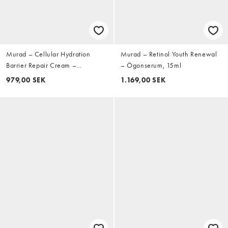
Murad – Cellular Hydration
Murad – Retinol Youth Renewal
Barrier Repair Cream –
– Ögonserum, 15ml
Ansiktskräm
979,00 SEK
1.169,00 SEK