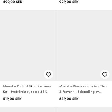
499,00 SEK
929,00 SEK
Murad – Radiant Skin Discovery
Murad – Biome-Balancing Clear
Kit – Hudvårdsset, spara 38%
& Prevent – Behandling av
blemmor
519,00 SEK
639,00 SEK