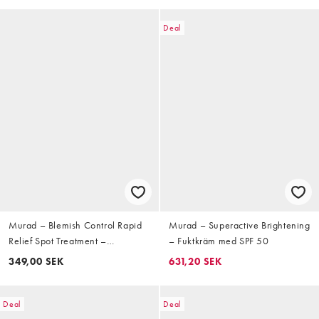
Deal
Murad – Blemish Control Rapid
Murad – Superactive Brightening
Relief Spot Treatment –
– Fuktkräm med SPF 50
Ansiktsbehandling mot blemmor
349,00 SEK
631,20 SEK
15ml
Deal
Deal