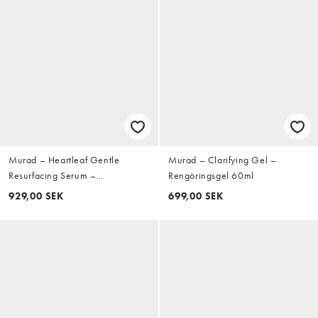
Murad – Heartleaf Gentle
Murad – Clarifying Gel –
Resurfacing Serum –
Rengöringsgel 60ml
Ansiktsserum, 30ml
929,00 SEK
699,00 SEK