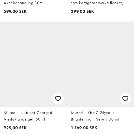
Aknebehandling 30ml
som korrigerar mörka fläckar,
10ml
599,00 SEK
399,00 SEK
Murad – Nutrient-Charged –
Murad – Vita C Glycolic
Återfuktande gel, 50ml
Brightening – Serum 30 ml
929,00 SEK
1.169,00 SEK