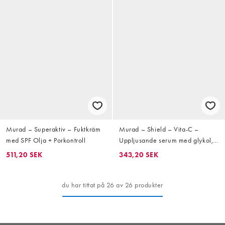
Murad – Superaktiv – Fuktkräm
Murad – Shield – Vita-C –
med SPF Olja + Porkontroll
Uppljusande serum med glykol,
10ml
511,20 SEK
343,20 SEK
du har tittat på 26 av 26 produkter