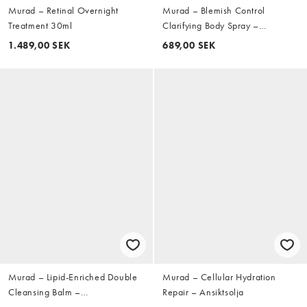
Murad – Retinal Overnight
Murad – Blemish Control
Treatment 30ml
Clarifying Body Spray –
Kroppsspray 180 ml
1.489,00 SEK
689,00 SEK
Murad – Lipid-Enriched Double
Murad – Cellular Hydration
Cleansing Balm –
Repair – Ansiktsolja
Rengöringsbalsam