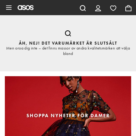
Hoppa till det huvudsakliga innehållet
ÅH, NEJ! DET VARUMÄRKET ÄR SLUTSÅLT
Men oroa dig inte – det finns massor av andra kvalitetsmärken att välja
bland
SHOPPA NYHETER FÖR DAMER