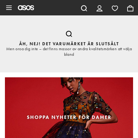
Hoppa till det huvudsakliga innehållet
ÅH, NEJ! DET VARUMÄRKET ÄR SLUTSÅLT
Men oroa dig inte – det finns massor av andra kvalitetsmärken att välja
bland
SHOPPA NYHETER FÖR DAMER