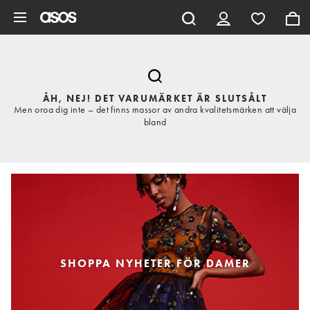
Hoppa till det huvudsakliga innehållet
ÅH, NEJ! DET VARUMÄRKET ÄR SLUTSÅLT
Men oroa dig inte – det finns massor av andra kvalitetsmärken att välja
bland
SHOPPA NYHETER FÖR DAMER