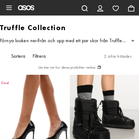
Hoppa till det huvudsakliga innehållet
Truffle Collection
Förnya looken nerifrån och upp med ett par skor från Truffle Collecti
...
Sortera
Filtrera
2 stilar hittades
Läs mer om hur dessa produkter rankas
Deal